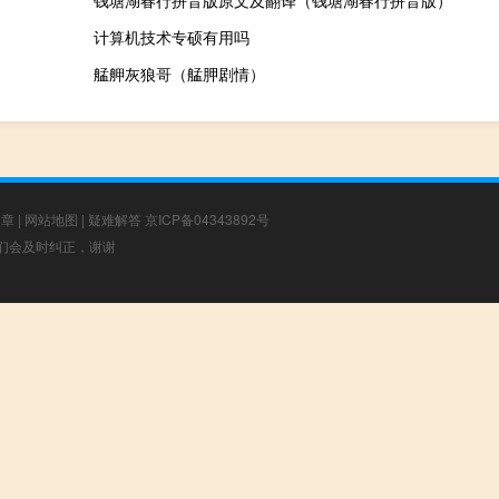
钱塘湖春行拼音版原文及翻译（钱塘湖春行拼音版）
计算机技术专硕有用吗
艋舺灰狼哥（艋胛剧情）
文章
|
网站地图
|
疑难解答
京ICP备04343892号
，我们会及时纠正，谢谢