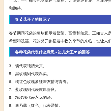
年花，一年都会充满幸运与幸福。无论是迎春花、兰花还
和期待。
春节花开了的预示？
春节期间花朵的绽放预示着繁荣、富贵和如意。正如古人所
希望和祝福。花的盛开象征着丰收的季节的来临，也让人
各种花朵代表什么意思 - 边儿大王❤ 的回答
3、瑰代表纯洁天真。
5、黑玫瑰则代表温柔。
6、橘红色玫瑰象征着友情与青春。
7、蓝玫瑰则代表敦厚善良。
8、粉玫瑰代表永远的爱。
9、康乃馨（红色）代表爱情。