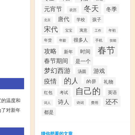
冬天
元宵节
冬季
农历
唐代
孩子
学校
北京
宋代
寓意
宝宝
年初
工作
很多人
年货
年龄
手机
技能
春节
攻略
时间
新年
春节期间
是一个
梦幻西游
游戏
汤圆
的人
疫情
的是
礼物
自己的
英语
红包
考试
宜的温度和
还不
诗人
诗词
费用
词人
为了对新年
都是
猜你想看的文章