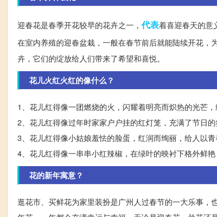
代表
迎春花是春季开花较早的花卉之一，
着喜迎春天的意
在室内养殖的迎春盆栽，一般在春节前后就能陆续开花，
卉，它们的绽放给人们带来了希望和喜悦。
花儿火红火红的像什么？
1、花儿红得像一团燃烧的火，闪耀着明亮而炽热的光芒，
2、花儿红得像过年时家家户户挂的红灯笼，充满了节日的
3、花儿红得像小姑娘羞怯的脸蛋，红润而绚丽，给人以青
4、花儿红得像一串串小红辣椒，在绿叶的映衬下格外鲜艳
花的新年寓意？
逛花市、买鲜花为家里装扮是广州人过春节的一大乐事，