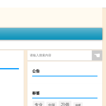
☚
公告
标签
习俗
专业
中国
保暖