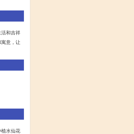
生活和吉祥
和寓意，让
种植水仙花