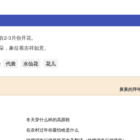
2-3月份开花。
朵，象征着吉祥如意。
：
代表
水仙花
花儿
舅舅的拜
冬天穿什么样的高跟鞋
在农村过年你最怕啥是什么