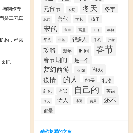
冬天
元宵节
冬季
计与制作专
农历
唐代
而是真刀真
孩子
学校
北京
宋代
寓意
宝宝
年初
工作
很多人
机构，都需
年货
年龄
手机
技能
春节
攻略
时间
新年
春节期间
是一个
！来吧，一
梦幻西游
游戏
汤圆
的人
疫情
的是
礼物
自己的
英语
红包
考试
还不
诗人
诗词
费用
词人
都是
猜你想看的文章