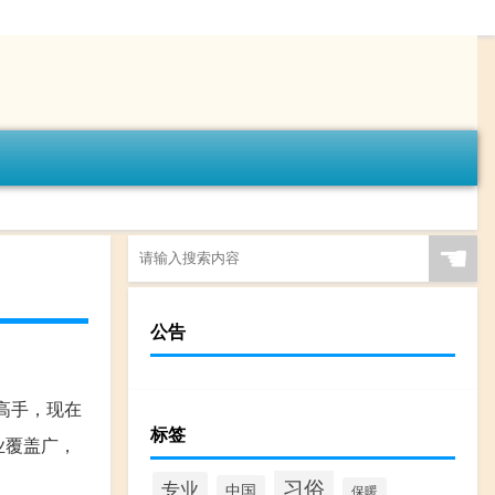
☚
公告
高手，现在
标签
业覆盖广，
习俗
专业
中国
保暖