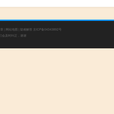
文章
|
网站地图
|
疑难解答
京ICP备04343892号
，我们会及时纠正，谢谢