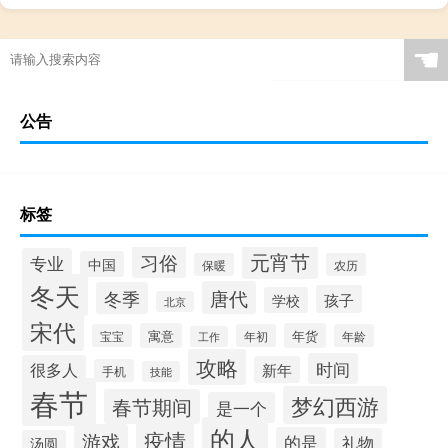
☚
公告
标签
元宵节
习俗
专业
中国
保暖
农历
冬天
唐代
冬季
孩子
学校
北京
宋代
寓意
年货
宝宝
年初
年龄
工作
攻略
时间
很多人
新年
手机
技能
春节
梦幻西游
春节期间
是一个
的人
疫情
游戏
的是
礼物
汤圆