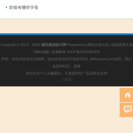
韵母有哪些字母
Copyright © 2012 - 2026
城市规划设计网
Powered by
网站分类目录
|
精选推荐文章
|
网站地图
|
疑难解答
京ICP备04343892号
声明：本站内容来自互联网，如信息有错误可发邮件到f_fb#foxmail.com说明，我们
会及时纠正，谢谢
本站仅为个人兴趣爱好，不接盈利性广告及商业合作
小男孩