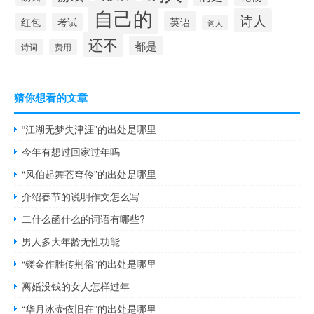
自己的
诗人
英语
红包
考试
词人
还不
都是
诗词
费用
猜你想看的文章
“江湖无梦失津涯”的出处是哪里
今年有想过回家过年吗
“风伯起舞苍穹伶”的出处是哪里
介绍春节的说明作文怎么写
二什么函什么的词语有哪些?
男人多大年龄无性功能
“镂金作胜传荆俗”的出处是哪里
离婚没钱的女人怎样过年
“华月冰壶依旧在”的出处是哪里