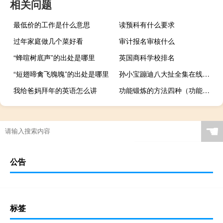
相关问题
最低价的工作是什么意思
读预科有什么要求
过年家庭做几个菜好看
审计报名审核什么
“蜂喧树底声”的出处是哪里
英国商科学校排名
“短翅啼禽飞魄魄”的出处是哪里
孙小宝蹦迪八大扯全集在线听（孙小宝蹦的八大扯）
我给爸妈拜年的英语怎么讲
功能锻炼的方法四种（功能锻炼的方法）
☚
公告
标签