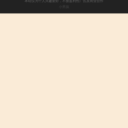
本站仅为个人兴趣爱好，不接盈利性广告及商业合作
小男孩