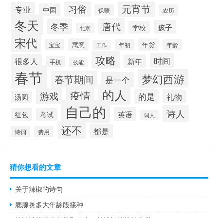
元宵节
习俗
专业
中国
保暖
农历
冬天
唐代
冬季
孩子
学校
北京
宋代
寓意
年货
宝宝
年初
年龄
工作
攻略
时间
很多人
新年
手机
技能
春节
梦幻西游
春节期间
是一个
的人
疫情
游戏
的是
礼物
汤圆
自己的
诗人
英语
红包
考试
词人
还不
都是
诗词
费用
猜你想看的文章
关于辣椒的诗句
腮腺炎多大年龄段接种