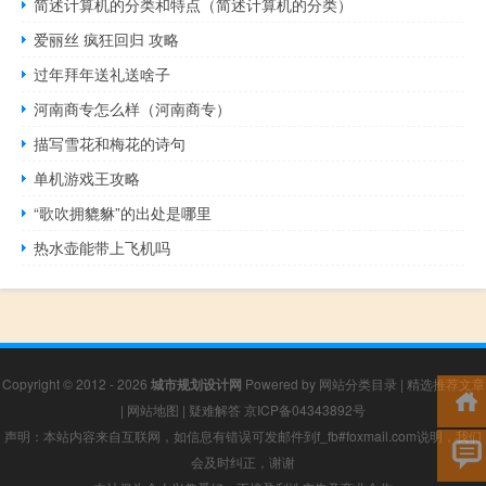
简述计算机的分类和特点（简述计算机的分类）
爱丽丝 疯狂回归 攻略
过年拜年送礼送啥子
河南商专怎么样（河南商专）
描写雪花和梅花的诗句
单机游戏王攻略
“歌吹拥貔貅”的出处是哪里
热水壶能带上飞机吗
Copyright © 2012 - 2026
城市规划设计网
Powered by
网站分类目录
|
精选推荐文章
|
网站地图
|
疑难解答
京ICP备04343892号
声明：本站内容来自互联网，如信息有错误可发邮件到f_fb#foxmail.com说明，我们
会及时纠正，谢谢