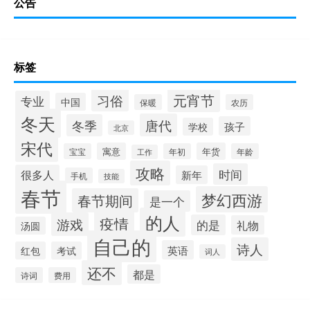
公告
标签
元宵节
习俗
专业
中国
保暖
农历
冬天
唐代
冬季
孩子
学校
北京
宋代
寓意
年货
宝宝
年初
年龄
工作
攻略
时间
很多人
新年
手机
技能
春节
梦幻西游
春节期间
是一个
的人
疫情
游戏
的是
礼物
汤圆
自己的
诗人
英语
红包
考试
词人
还不
都是
诗词
费用