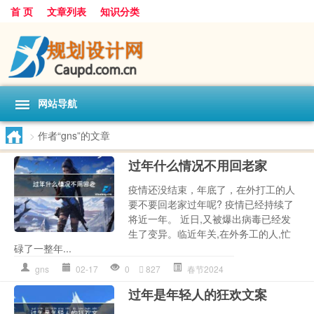
首 页
文章列表
知识分类
网站导航
>
作者“gns”的文章
过年什么情况不用回老家
疫情还没结束，年底了，在外打工的人
要不要回老家过年呢? 疫情已经持续了
将近一年。 近日,又被爆出病毒已经发
生了变异。临近年关,在外务工的人,忙
碌了一整年...
gns
02-17
0
827
春节2024
过年是年轻人的狂欢文案