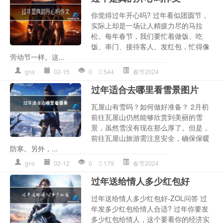
你觉得过年开心吗? 过年看似团圆节，
实际上却是一场让人精疲力尽的马拉
松。每年春节，我们要忙着做饭、吃
饭、串门、接待客人、发红包，忙得像
劳动节一样。这...
gns
02-15
0
544
春节2024
过年适合去哪里看雪景图片
瓦屋山有雪吗？如何做好准备？ 2月初
前往瓦屋山仍然能够欣赏到美丽的雪
景，虽然雪没有现在那么厚了。但是，
前往瓦屋山旅游需注意安全，确保保暖
防寒。另外，...
gns
02-12
0
179
春节2024
过年送给情人多少红包好
过年送给情人多少红包好-ZOL问答 过
年发多少红包给情人合适? 过年你要发
多少红包给情人，这个要看你的经济实