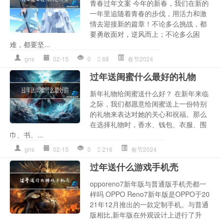
青春过年文案 今年的新春，我们在新的
一年里追随着青春的步伐，用活力和激
情去迎接新的篇章！不论多么挑战，都
要勇敢面对，逆风而上；不论多么困
难，都要坚...
gns
02-15
0
68
春节2024
过年送闺蜜什么最好的礼物
新年礼物给闺蜜送什么好？ 在新年来临
之际，我们都愿意给闺蜜送上一份特别
的礼物来表达对她的关心和祝福。那么
在选择礼物时，香水、钱包、衣服、围
巾、书、...
gns
02-15
0
216
春节2024
过年送什么游戏手机壳
opporeno7新年版与普通版手机壳都一
样吗 OPPO Reno7新年版是OPPO于20
21年12月推出的一款定制手机。与普通
版相比,新年版在外观设计上进行了升