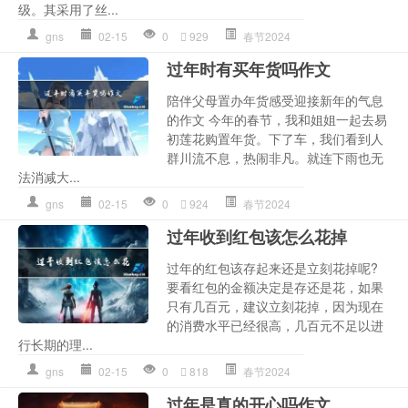
级。其采用了丝...
gns
02-15
0
929
春节2024
过年时有买年货吗作文
陪伴父母置办年货感受迎接新年的气息
的作文 今年的春节，我和姐姐一起去易
初莲花购置年货。下了车，我们看到人
群川流不息，热闹非凡。就连下雨也无
法消减大...
gns
02-15
0
924
春节2024
过年收到红包该怎么花掉
过年的红包该存起来还是立刻花掉呢?
要看红包的金额决定是存还是花，如果
只有几百元，建议立刻花掉，因为现在
的消费水平已经很高，几百元不足以进
行长期的理...
gns
02-15
0
818
春节2024
过年是真的开心吗作文