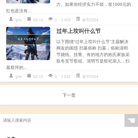
力。如果你经济实力不错，发1000元的
红包是没有...
gns
02-12
0
302
春节2024
过年上坟叫什么节
以下围绕“过年上坟叫什么节”主题解决
网友的困惑 扫墓俗称 扫墓，俗称清明
节烧纸、挂青。有的地方的姓氏家族采
取冬至节祭祖。清明节是祭祀亲人，扫
墓祭拜的...
gns
02-12
0
242
春节2024
下一页
☚