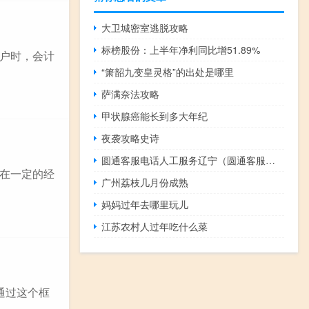
大卫城密室逃脱攻略
标榜股份：上半年净利同比增51.89%
户时，会计
“箫韶九变皇灵格”的出处是哪里
萨满奈法攻略
甲状腺癌能长到多大年纪
夜袭攻略史诗
圆通客服电话人工服务辽宁（圆通客服电话人工服务）
在一定的经
广州荔枝几月份成熟
妈妈过年去哪里玩儿
江苏农村人过年吃什么菜
。通过这个框