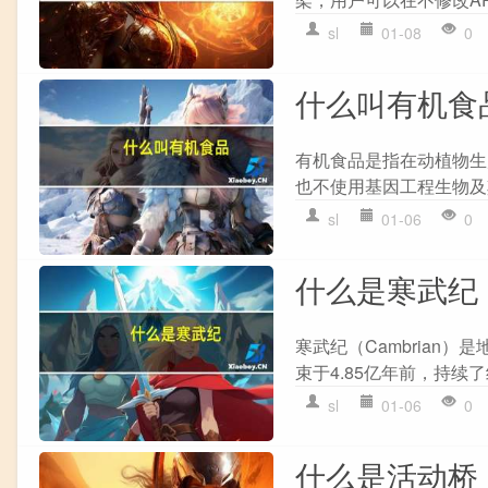
sl
01-08
0
什么叫有机食
有机食品是指在动植物生
也不使用基因工程生物及
sl
01-06
0
什么是寒武纪
寒武纪（Cambrian
束于4.85亿年前，持续了
sl
01-06
0
什么是活动桥