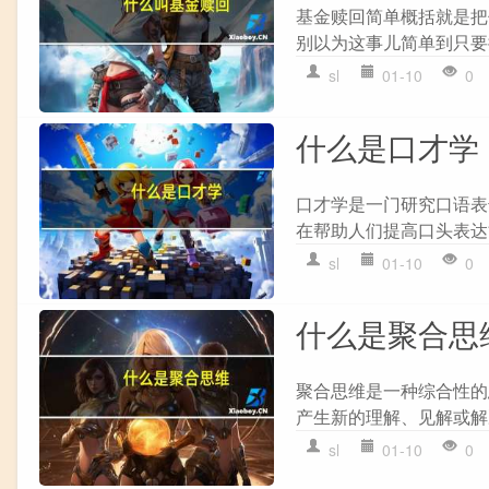
基金赎回简单概括就是把
别以为这事儿简单到只要
sl
01-10
0
什么是口才学
口才学是一门研究口语表
在帮助人们提高口头表达
sl
01-10
0
什么是聚合思
聚合思维是一种综合性的
产生新的理解、见解或解决
sl
01-10
0