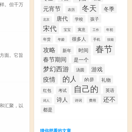
样。但千万
冬天
元宵节
冬季
农历
唐代
孩子
学校
北京
宋代
寓意
宝宝
年初
工作
很多人
年货
年龄
手机
技能
春节
攻略
时间
新年
方面。它旨
春节期间
是一个
梦幻西游
游戏
汤圆
的人
疫情
的是
礼物
自己的
英语
红包
考试
还不
诗人
诗词
费用
词人
和汇聚，以
都是
猜你想看的文章