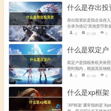
什么是存出投
存出投资款是指企业存入
分录为借记“其他货币资金
sl
01-09
0
什么是双定户
双定户是指税务机关依照
营时期内，根据其应纳税
sl
01-09
0
什么是xp框架
`XP框架`通常指的是`X
架，用户可以在不修改APK