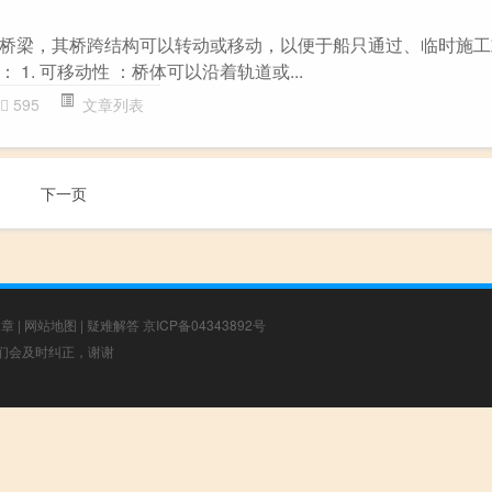
桥梁，其桥跨结构可以转动或移动，以便于船只通过、临时施工
1. 可移动性 ：桥体可以沿着轨道或...
595
文章列表
下一页
文章
|
网站地图
|
疑难解答
京ICP备04343892号
，我们会及时纠正，谢谢