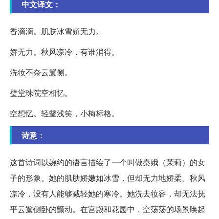
中文译文：
香滴滴。肌肤冰雪娇无力。
娇无力。秋风凉冷，有谁消得。
洗妆不奈云鬟侧。
璧堂珠院空相忆。
空想忆。轻颦浅笑，小梅标格。
诗意：
这首诗词以婉约的语言描绘了一个叫做秦娥（茉莉）的女
子的形象。她的肌肤娇嫩如冰雪，但却无力地娇柔。秋风
凉冷，没有人能够减轻她的寒冷。她洗去妆容，却无法抚
平云鬟侧卧的颤动。在宫殿和花园中，空荡荡的场景唤起