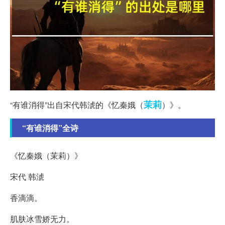
茉莉
“有谁消得”出自宋代韩淲的《忆秦娥（
）》。
“有谁消得”全诗
《忆秦娥（茉莉）》
宋代 韩淲
香滴滴。
肌肤冰雪娇无力。