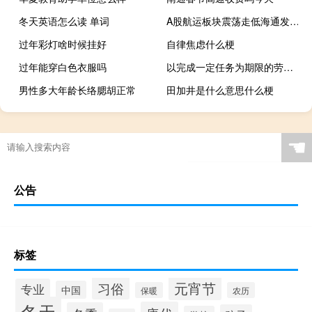
冬天英语怎么读 单词
A股航运板块震荡走低海通发展触及跌停宁波远洋跌近6%连云港、招商南油、国航远洋、兴通股份等跟跌
过年彩灯啥时候挂好
自律焦虑什么梗
过年能穿白色衣服吗
以完成一定任务为期限的劳动合同
男性多大年龄长络腮胡正常
田加井是什么意思什么梗
☚
公告
标签
元宵节
习俗
专业
中国
保暖
农历
冬天