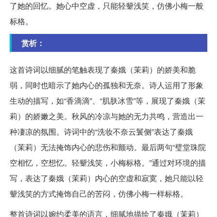
了她的回忆。她心中空虚，只能轻颦浅笑，仿佛小梅一般
标格。
赏析：
这首诗词以细腻的笔触表现了秦娥（茉莉）的娇美和脆
弱，同时也暗示了她内心的孤独和无奈。诗人运用了形象
生动的描写，如“香滴滴”、“肌肤冰雪”等，展现了秦娥（茉
莉）的娇嫩之美。秋风的冷凉与她的无力共鸣，营造出一
种凄凉的氛围。诗词中的“洗妆不奈云鬟侧”表达了秦娥
（茉莉）无法掩饰内心的悲伤和颤动。最后两句“璧堂珠院
空相忆，空想忆。轻颦浅笑，小梅标格。”通过对环境的描
写，表达了秦娥（茉莉）内心的空虚和寂寞，她只能以轻
颦浅笑的方式掩饰自己的苦闷，仿佛小梅一样标格。
整首诗词以婉约柔美的语言，细腻地描绘了秦娥（茉莉）