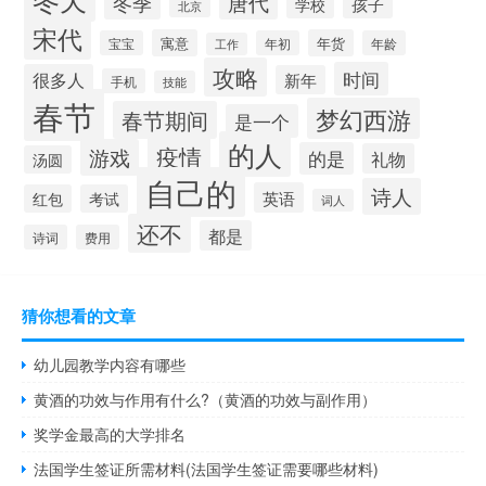
唐代
冬季
孩子
学校
北京
宋代
寓意
年货
宝宝
年初
年龄
工作
攻略
时间
很多人
新年
手机
技能
春节
梦幻西游
春节期间
是一个
的人
疫情
游戏
的是
礼物
汤圆
自己的
诗人
英语
红包
考试
词人
还不
都是
诗词
费用
猜你想看的文章
幼儿园教学内容有哪些
黄酒的功效与作用有什么?（黄酒的功效与副作用）
奖学金最高的大学排名
法国学生签证所需材料(法国学生签证需要哪些材料)