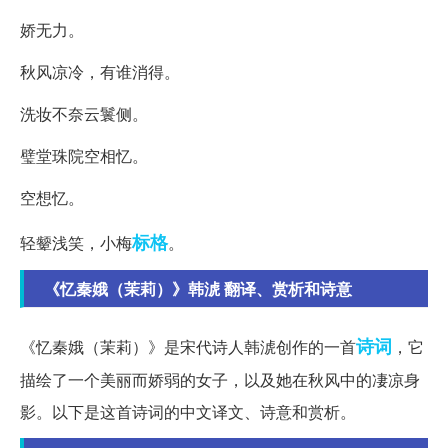
娇无力。
秋风凉冷，有谁消得。
洗妆不奈云鬟侧。
璧堂珠院空相忆。
空想忆。
标格
轻颦浅笑，小梅
。
《忆秦娥（茉莉）》韩淲 翻译、赏析和诗意
诗词
《忆秦娥（茉莉）》是宋代诗人韩淲创作的一首
，它
描绘了一个美丽而娇弱的女子，以及她在秋风中的凄凉身
影。以下是这首诗词的中文译文、诗意和赏析。