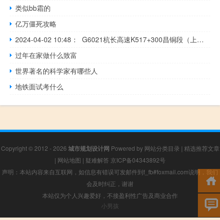
类似bb霜的
亿万僵死攻略
2024-04-02 10:48： G6021杭长高速K517+300昌铜段（上富收费站至会埠收费站区间，往铜鼓方向）发生一起两辆小车追尾事故，单道缓慢通行。~y​​​
过年在家做什么致富
世界著名的科学家有哪些人
地铁面试考什么
Copyright © 2012 - 2026
城市规划设计网
Powered by
网站分类目录
|
精选推荐文章
|
网站地图
|
疑难解答
京ICP备04343892号
声明：本站内容来自互联网，如信息有错误可发邮件到f_fb#foxmail.com说明，我们
会及时纠正，谢谢
本站仅为个人兴趣爱好，不接盈利性广告及商业合作
小男孩