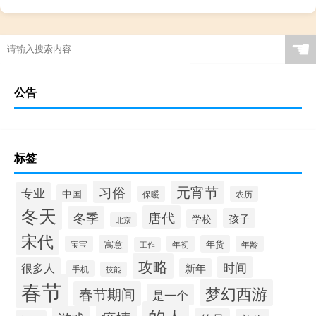
☚
公告
标签
元宵节
习俗
专业
中国
保暖
农历
冬天
唐代
冬季
孩子
学校
北京
宋代
寓意
年货
宝宝
年初
年龄
工作
攻略
时间
很多人
新年
手机
技能
春节
梦幻西游
春节期间
是一个