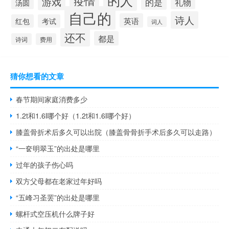
的人
疫情
游戏
的是
礼物
汤圆
自己的
诗人
英语
红包
考试
词人
还不
都是
诗词
费用
猜你想看的文章
春节期间家庭消费多少
1.2t和1.6l哪个好（1.2t和1.6l哪个好）
膝盖骨折术后多久可以出院（膝盖骨骨折手术后多久可以走路）
“一奁明翠玉”的出处是哪里
过年的孩子伤心吗
双方父母都在老家过年好吗
“五峰习圣罢”的出处是哪里
螺杆式空压机什么牌子好