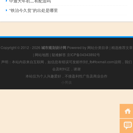
中通大年初二有配送吗
“铁治今久贫”的出处是哪里
Copyright © 2012 - 2026
城市规划设计网
Powered by
网站分类目录
|
精选推荐文章
|
网站地图
|
疑难解答
京ICP备04343892号
声明：本站内容来自互联网，如信息有错误可发邮件到f_fb#foxmail.com说明，我们
会及时纠正，谢谢
本站仅为个人兴趣爱好，不接盈利性广告及商业合作
小男孩