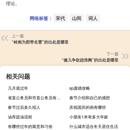
理论。
网络标签：
宋代
山间
词人
上一篇
“岭南为郡带名曹”的出处是哪里
下一篇
“健儿争欲趋淮阃”的出处是哪里
相关问题
几月底过年
sp庞德攻略
省直公务员和市直公务员有什么区别
春节介绍和自己的感想
春节过后多久招人
庆祝国庆的画有哪些
油库提油流程
小朋友1米有多大年龄
有哪些过年的寓意和习俗
什么城市适合冬天居住生活