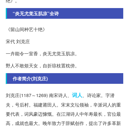
绝》。
“炎无尤觉玉肌凉”全诗
《留山间种艺十绝》
宋代 刘克庄
一卉能令一室香，炎无尤觉玉肌凉。
野人不敢烦天女，自折琼枝置枕傍。
作者简介(刘克庄)
词人
刘克庄(1187～1269) 南宋诗人、
、诗论家。字潜
夫，号后村。福建莆田人。宋末文坛领袖，辛派词人的重
要代表，词风豪迈慷慨。在江湖诗人中年寿最长，官位最
高，成就也最大。晚年致力于辞赋创作，提出了许多革新