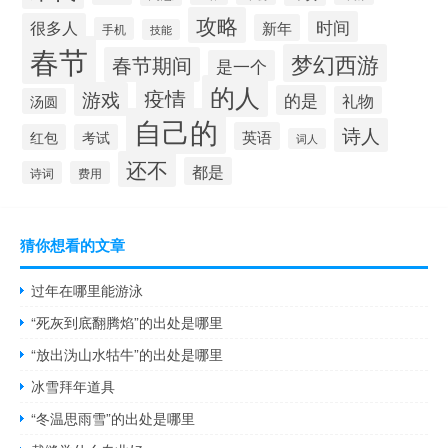
攻略
时间
很多人
新年
手机
技能
春节
梦幻西游
春节期间
是一个
的人
疫情
游戏
的是
礼物
汤圆
自己的
诗人
英语
红包
考试
词人
还不
都是
诗词
费用
猜你想看的文章
过年在哪里能游泳
“死灰到底翻腾焰”的出处是哪里
“放出沩山水牯牛”的出处是哪里
冰雪拜年道具
“冬温思雨雪”的出处是哪里