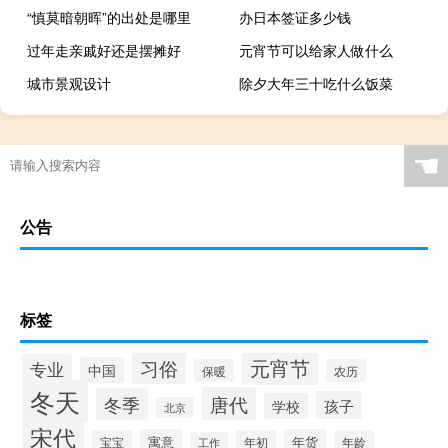
“慎莫暗朝晖”的出处是哪里
办日本签证多少钱
过年走亲戚好还是摆摊好
元宵节可以给家人做什么
城市景观设计
除夕大年三十吃什么饭菜
☚
公告
标签
元宵节
习俗
专业
中国
保暖
农历
冬天
唐代
冬季
孩子
学校
北京
宋代
寓意
年货
宝宝
年初
年龄
工作