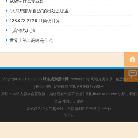
裁缝学什么专业好
“大底鹪鹏须自适”的出处是哪里
136✘78 272✘11简便计算
元宵作战玩法
世界上第二高峰是什么
Copyright © 2012 - 2026
城市规划设计网
Powered by
网站分类目录
|
精选推荐文章
|
网站地图
|
疑难解答
京ICP备04343892号
声明：本站内容来自互联网，如信息有错误可发邮件到f_fb#foxmail.com说明，我们
会及时纠正，谢谢
本站仅为个人兴趣爱好，不接盈利性广告及商业合作
小男孩