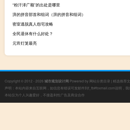
“粉汗泽广额”的出处是哪里
湃的拼音部首和组词（湃的拼音和组词）
密室逃脱真人怨宅攻略
全民退休有什么好处？
元宵灯笼最亮
Copyright © 2012 - 2026
城市规划设计网
Powered by
网站分类目录
|
精选推荐
声明：本站内容来自互联网，如信息有错误可发邮件到f_fb#foxmail.com说明
本站仅为个人兴趣爱好，不接盈利性广告及商业合作