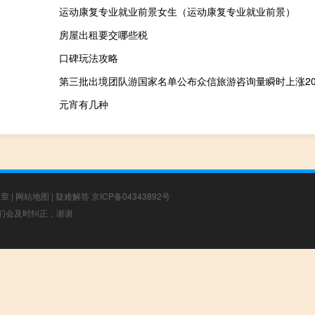
运动康复专业就业前景女生（运动康复专业就业前景）
房屋出租要交哪些税
口碑玩法攻略
第三批出境团队游国家名单公布众信旅游咨询量瞬时上涨20
元宵有几种
文章
|
网站地图
|
疑难解答
京ICP备04343892号
，我们会及时纠正，谢谢