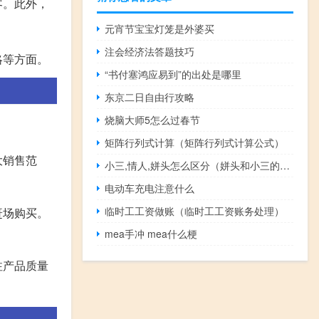
客。此外，
元宵节宝宝灯笼是外婆买
注会经济法答题技巧
略等方面。
“书付塞鸿应易到”的出处是哪里
东京二日自由行攻略
烧脑大师5怎么过春节
矩阵行列式计算（矩阵行列式计算公式）
大销售范
小三,情人,姘头怎么区分（姘头和小三的区别）
电动车充电注意什么
临时工工资做账（临时工工资账务处理）
赶场购买。
mea手冲 mea什么梗
注产品质量