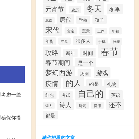
冬天
元宵节
冬季
农历
唐代
孩子
学校
北京
宋代
寓意
宝宝
年初
工作
很多人
年货
年龄
手机
技能
春节
攻略
时间
新年
春节期间
是一个
梦幻西游
游戏
汤圆
的人
疫情
的是
礼物
自己的
要考虑一些
英语
红包
考试
还不
诗人
诗词
费用
词人
都是
要确保你提
猜你想看的文章