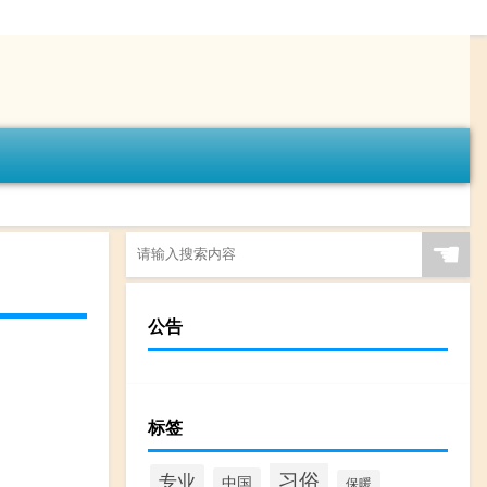
☚
公告
标签
习俗
专业
中国
保暖