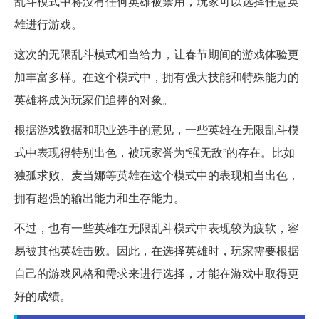
乱斗模式中将没有任何英雄被禁用，玩家可以选择任意英
雄进行游戏。
这次的无限乱斗模式相当给力，让春节期间的游戏体验更
加丰富多样。在这个模式中，拥有强大技能和特殊能力的
英雄将成为玩家们追捧的对象。
根据游戏数据和职业选手的意见，一些英雄在无限乱斗模
式中表现得特别出色，被玩家誉为“强无敌”的存在。比如
独孤求败、麦当娜等英雄在这个模式中的表现相当出色，
拥有超强的输出能力和生存能力。
不过，也有一些英雄在无限乱斗模式中表现较为疲软，容
易被其他英雄击败。因此，在选择英雄时，玩家需要根据
自己的游戏风格和需求来进行选择，才能在游戏中取得更
好的成绩。