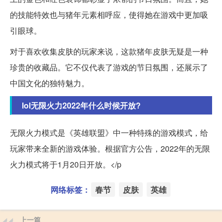
的技能特效也与猪年元素相呼应，使得她在游戏中更加吸
引眼球。
对于喜欢收集皮肤的玩家来说，这款猪年皮肤无疑是一种
珍贵的收藏品。它不仅代表了游戏的节日氛围，还展示了
中国文化的独特魅力。
lol无限火力2022年什么时候开放?
无限火力模式是《英雄联盟》中一种特殊的游戏模式，给
玩家带来全新的游戏体验。根据官方公告，2022年的无限
火力模式将于1月20日开放。</p
网络标签：
春节
皮肤
英雄
上一篇