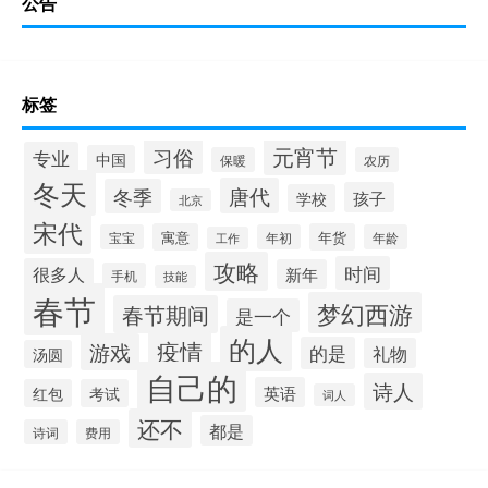
公告
标签
元宵节
习俗
专业
中国
保暖
农历
冬天
唐代
冬季
孩子
学校
北京
宋代
寓意
年货
宝宝
年初
年龄
工作
攻略
时间
很多人
新年
手机
技能
春节
梦幻西游
春节期间
是一个
的人
疫情
游戏
的是
礼物
汤圆
自己的
诗人
英语
红包
考试
词人
还不
都是
诗词
费用