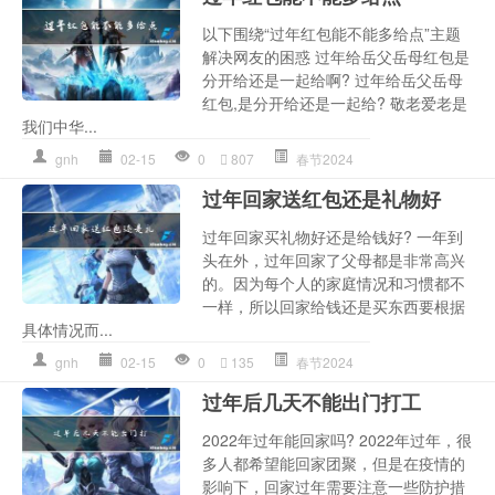
以下围绕“过年红包能不能多给点”主题
解决网友的困惑 过年给岳父岳母红包是
分开给还是一起给啊? 过年给岳父岳母
红包,是分开给还是一起给? 敬老爱老是
我们中华...
gnh
02-15
0
807
春节2024
过年回家送红包还是礼物好
过年回家买礼物好还是给钱好? 一年到
头在外，过年回家了父母都是非常高兴
的。因为每个人的家庭情况和习惯都不
一样，所以回家给钱还是买东西要根据
具体情况而...
gnh
02-15
0
135
春节2024
过年后几天不能出门打工
2022年过年能回家吗? 2022年过年，很
多人都希望能回家团聚，但是在疫情的
影响下，回家过年需要注意一些防护措