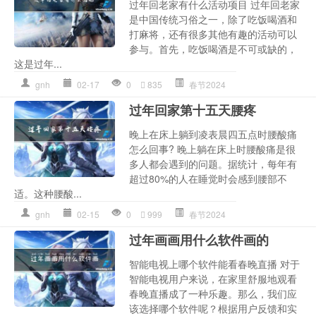
过年回老家有什么活动项目 过年回老家
是中国传统习俗之一，除了吃饭喝酒和
打麻将，还有很多其他有趣的活动可以
参与。首先，吃饭喝酒是不可或缺的，
这是过年...
gnh
02-17
0
835
春节2024
过年回家第十五天腰疼
晚上在床上躺到凌表晨四五点时腰酸痛
怎么回事? 晚上躺在床上时腰酸痛是很
多人都会遇到的问题。据统计，每年有
超过80%的人在睡觉时会感到腰部不
适。这种腰酸...
gnh
02-15
0
999
春节2024
过年画画用什么软件画的
智能电视上哪个软件能看春晚直播 对于
智能电视用户来说，在家里舒服地观看
春晚直播成了一种乐趣。那么，我们应
该选择哪个软件呢？根据用户反馈和实