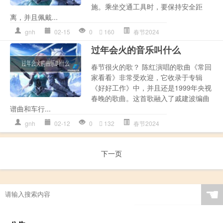
施。乘坐交通工具时，要保持安全距
离，并且佩戴...
gnh
02-15
0
160
春节2024
过年会火的音乐叫什么
春节很火的歌？ 陈红演唱的歌曲《常回
家看看》非常受欢迎，它收录于专辑
《好好工作》中，并且还是1999年央视
春晚的歌曲。这首歌融入了戚建波编曲
谱曲和车行...
gnh
02-12
0
132
春节2024
下一页
☚