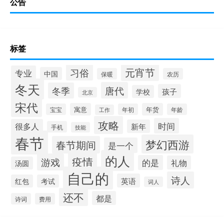
公告
标签
元宵节
习俗
专业
中国
保暖
农历
冬天
唐代
冬季
孩子
学校
北京
宋代
寓意
年货
宝宝
年初
年龄
工作
攻略
时间
很多人
新年
手机
技能
春节
梦幻西游
春节期间
是一个
的人
疫情
游戏
的是
礼物
汤圆
自己的
诗人
英语
红包
考试
词人
还不
都是
诗词
费用