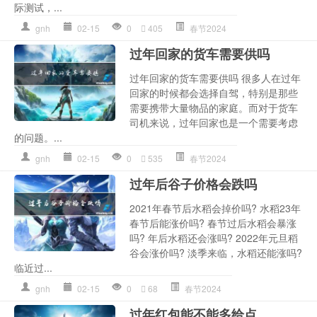
际测试，...
gnh
02-15
0
405
春节2024
过年回家的货车需要供吗
过年回家的货车需要供吗 很多人在过年
回家的时候都会选择自驾，特别是那些
需要携带大量物品的家庭。而对于货车
司机来说，过年回家也是一个需要考虑
的问题。...
gnh
02-15
0
535
春节2024
过年后谷子价格会跌吗
2021年春节后水稻会掉价吗? 水稻23年
春节后能涨价吗? 春节过后水稻会暴涨
吗? 年后水稻还会涨吗? 2022年元旦稻
谷会涨价吗? 淡季来临，水稻还能涨吗?
临近过...
gnh
02-15
0
68
春节2024
过年红包能不能多给点