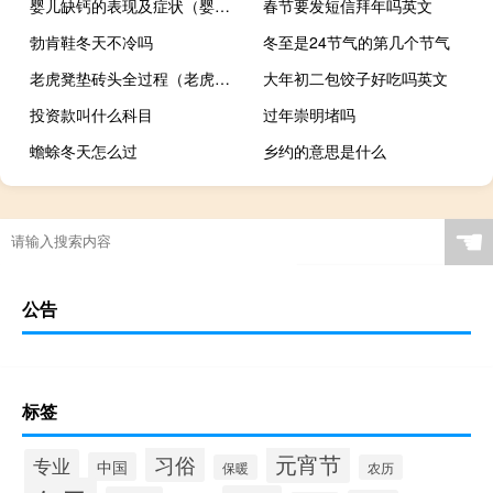
婴儿缺钙的表现及症状（婴儿缺钙的表现与症状有哪些）
春节要发短信拜年吗英文
勃肯鞋冬天不冷吗
冬至是24节气的第几个节气
老虎凳垫砖头全过程（老虎凳辣椒水）
大年初二包饺子好吃吗英文
投资款叫什么科目
过年崇明堵吗
蟾蜍冬天怎么过
乡约的意思是什么
☚
公告
标签
元宵节
习俗
专业
中国
保暖
农历