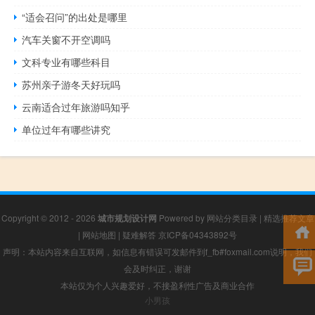
“适会召问”的出处是哪里
汽车关窗不开空调吗
文科专业有哪些科目
苏州亲子游冬天好玩吗
云南适合过年旅游吗知乎
单位过年有哪些讲究
Copyright © 2012 - 2026
城市规划设计网
Powered by
网站分类目录
|
精选推荐文章
|
网站地图
|
疑难解答
京ICP备04343892号
声明：本站内容来自互联网，如信息有错误可发邮件到f_fb#foxmail.com说明，我们
会及时纠正，谢谢
本站仅为个人兴趣爱好，不接盈利性广告及商业合作
小男孩