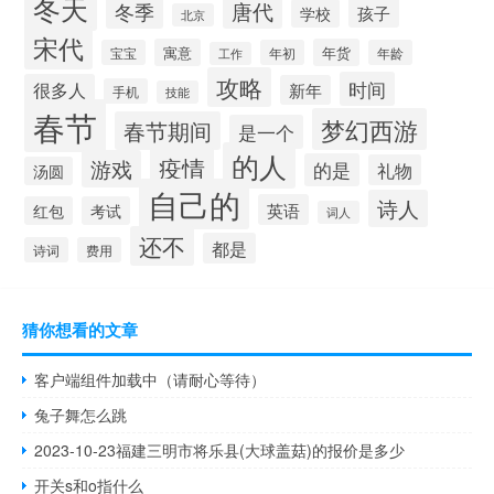
冬天
唐代
冬季
孩子
学校
北京
宋代
寓意
年货
宝宝
年初
年龄
工作
攻略
时间
很多人
新年
手机
技能
春节
梦幻西游
春节期间
是一个
的人
疫情
游戏
的是
礼物
汤圆
自己的
诗人
英语
红包
考试
词人
还不
都是
诗词
费用
猜你想看的文章
客户端组件加载中（请耐心等待）
兔子舞怎么跳
2023-10-23福建三明市将乐县(大球盖菇)的报价是多少
开关s和o指什么