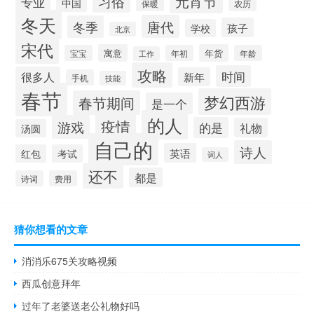
元宵节
习俗
专业
中国
保暖
农历
冬天
唐代
冬季
孩子
学校
北京
宋代
寓意
年货
宝宝
年初
年龄
工作
攻略
时间
很多人
新年
手机
技能
春节
梦幻西游
春节期间
是一个
的人
疫情
游戏
的是
礼物
汤圆
自己的
诗人
英语
红包
考试
词人
还不
都是
诗词
费用
猜你想看的文章
消消乐675关攻略视频
西瓜创意拜年
过年了老婆送老公礼物好吗