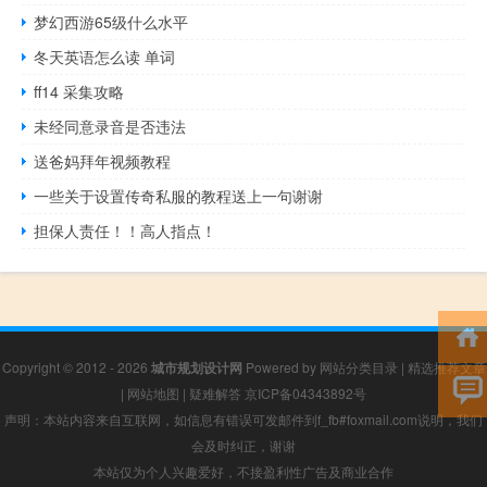
梦幻西游65级什么水平
冬天英语怎么读 单词
ff14 采集攻略
未经同意录音是否违法
送爸妈拜年视频教程
一些关于设置传奇私服的教程送上一句谢谢
担保人责任！！高人指点！
Copyright © 2012 - 2026
城市规划设计网
Powered by
网站分类目录
|
精选推荐文章
|
网站地图
|
疑难解答
京ICP备04343892号
声明：本站内容来自互联网，如信息有错误可发邮件到f_fb#foxmail.com说明，我们
会及时纠正，谢谢
本站仅为个人兴趣爱好，不接盈利性广告及商业合作