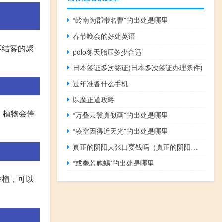
“岭南为郡带名曹”的出处是哪里
春节晚会的好处英语
不结雾的聚
polo冬天胎压多少合适
日本签证多次签证(日本多次签证办理条件)
过年准备什么手机
以魔正道攻略
，植物会停
“万叠云鬟真似画”的出处是哪里
“凌空因得近天光”的出处是哪里
真正的阴阳人张口要钱吗（真正的阴阳人）
“或拳若虺蜴”的出处是哪里
种植，可以