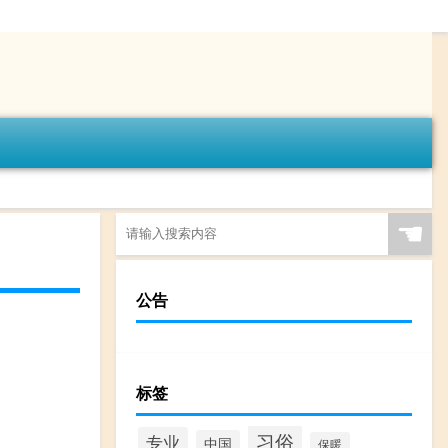
☚
公告
标签
习俗
专业
中国
保暖