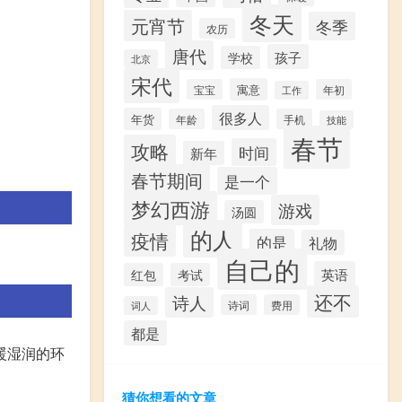
冬天
元宵节
冬季
农历
唐代
孩子
学校
北京
宋代
寓意
宝宝
年初
工作
很多人
年货
年龄
手机
技能
春节
攻略
时间
新年
春节期间
是一个
梦幻西游
游戏
汤圆
的人
疫情
的是
礼物
自己的
英语
红包
考试
还不
诗人
诗词
费用
词人
都是
暖湿润的环
猜你想看的文章