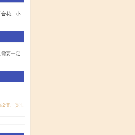
百合花、小
上需要一定
2倍、宽1.