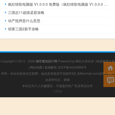
疯狂猜歌电脑版 V1.0.0.0 免费版（疯狂猜歌电脑版 V1.0.0.0 免费版功能简介）
三国志11超级孟获攻略
动产抵押是什么意思
胡莱三国2新手攻略
Copyright © 2012 - 2026
城市规划设计网
Powered by
网站分类目录
|
精选推荐文章
|
网站地图
|
疑难解答
京ICP备04343892号
声明：本站内容来自互联网，如信息有错误可发邮件到f_fb#foxmail.com说明，我们
会及时纠正，谢谢
本站仅为个人兴趣爱好，不接盈利性广告及商业合作
小男孩