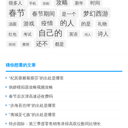
攻略
时间
很多人
新年
手机
技能
春节
梦幻西游
春节期间
是一个
的人
疫情
游戏
的是
礼物
汤圆
自己的
诗人
英语
红包
考试
词人
还不
都是
诗词
费用
猜你想看的文章
“杞其毋棘菊毋莎”的出处是哪里
病娇模拟器攻略视频攻略
春节后京津高速还收费吗
“步海吾岂惮”的出处是哪里
“夷城芟七族”的出处是哪里
特步国际：第三季度零售销售录得高双位数同比增长