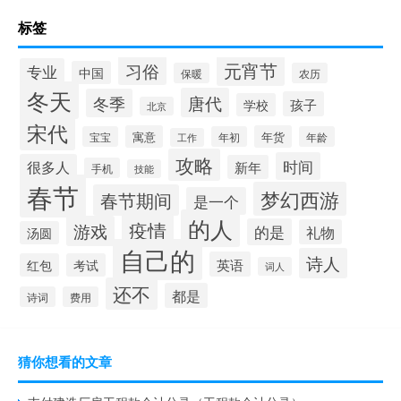
标签
元宵节
习俗
专业
中国
保暖
农历
冬天
唐代
冬季
孩子
学校
北京
宋代
寓意
年货
宝宝
年初
年龄
工作
攻略
时间
很多人
新年
手机
技能
春节
梦幻西游
春节期间
是一个
的人
疫情
游戏
的是
礼物
汤圆
自己的
诗人
英语
红包
考试
词人
还不
都是
诗词
费用
猜你想看的文章