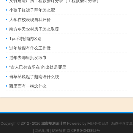
支付建造厂房工程款会计分录（工程款会计分录）
小孩子红裙子拜年怎么配
大学在校表现自我评价
南方冬天农村房子怎么取暖
Tpo和托福的区别
过年放假有什么工作做
过年去哪里批发纸巾
“古人已矣古乐在”的出处是哪里
当草丛说起了越南语什么梗
西里面有一横念什么
Copyright © 2012 - 2026
城市规划设计网
Powered by
网站分类目录
|
精选推荐文章
|
网站地图
|
疑难解答
京ICP备04343892号