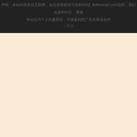
声明：本站内容来自互联网，如信息有错误可发邮件到f_fb#foxmail.com说明，我们
会及时纠正，谢谢
本站仅为个人兴趣爱好，不接盈利性广告及商业合作
小男孩