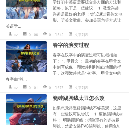
学好初中英语需要综合多方面的方法和
策略，以下是一些建议： 1. 激发兴趣
兴趣是最好的老师 ：尝试通过看英文电
影、听英文歌曲、参加英语角等方式让
英语学...
cz
01-06
0
542
文章列表
春字的演变过程
春字在汉字中的演变过程可以概括如
下： 1. 甲骨文 ： 最初的春字在甲骨文
中刻写成像一颗嫩芽刚刚钻出地面的样
子，这颗嫩芽就是“屯”字。 甲骨文中的
春字由“艸...
cz
01-01
0
675
文章列表
瓷砖踢脚线太丑怎么改
如果您觉得瓷砖踢脚线不够美观，这里
有一些建议可以尝试： 1. 更换踢脚线材
料 ： 明装踢脚线：拆除现有的瓷砖踢
脚线，然后安装PVC踢脚线，使用免钉