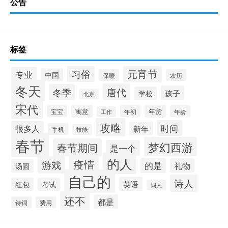
公告
标签
元宵节
习俗
专业
中国
保暖
农历
冬天
唐代
冬季
孩子
学校
北京
宋代
寓意
年货
宝宝
年初
年龄
工作
攻略
时间
很多人
新年
手机
技能
春节
梦幻西游
春节期间
是一个
的人
疫情
游戏
的是
礼物
汤圆
自己的
诗人
英语
红包
考试
词人
还不
都是
诗词
费用