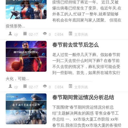
疫情已经持续了将近一年。 近日,又被
爆出病毒已经发生了变异。临近年关,在
外务工的人,忙碌了一整年,就希望能够
有机会在年底回家与家人团聚。 但现在
疫情形势...
cjr
02-17
0
654
文章列表
春节前去世节后怎么
老人过世一般停几天下葬。假如春节前
一到二天去世什么时间下葬? 在春节前
不久去世的情况下，葬礼安排可能会受
到一些影响。首先，如果所在城市实行
火化，可能...
cjr
02-17
0
654
文章列表
春节期间营运情况分析总结
下面围绕“春节期间营运情况分析总
结”主题解决网友的困惑 零售业春节工
作总结 一、xx市场大厦工作阶段 xx年
春节后,我依旧负责xx市场大厦的各项经