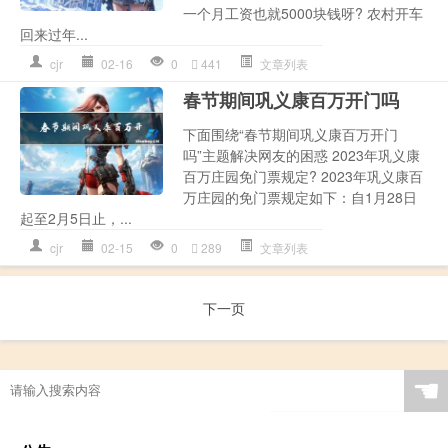
一个月工资也就5000块钱呀? 农村开车
回来过年...
cjr
02-16
0
441
文章列表
春节期间巩义康百万开门吗
下面围绕“春节期间巩义康百万开门
吗”主题解决网友的困惑 2023年巩义康
百万庄园免门票规定? 2023年巩义康百
万庄园的免门票规定如下：自1月28日
起至2月5日止，...
cjr
02-15
0
289
文章列表
下一页
☚