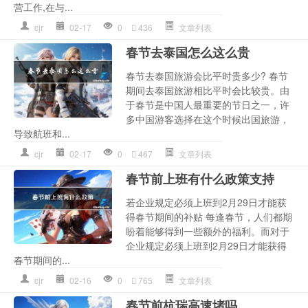
营工作,在与...
cjr
02-17
0
436
文章列表
春节去泰国怎么这么贵
春节去泰国旅游会比平时贵多少? 春节
期间去泰国旅游相比平时会比较贵。由
于春节是中国人最重要的节日之一，许
多中国游客选择在这个时候出国旅游，
导致航班和...
cjr
02-17
0
467
文章列表
春节前上班有什么政策支持
若企业规定必须上班到2月29日才能获
得春节期间的补贴 每逢春节，人们都期
盼着能够得到一些额外的福利。而对于
企业规定必须上班到2月29日才能获得
春节期间的...
cjr
02-16
0
765
文章列表
春节前杭瑞高速堵吗