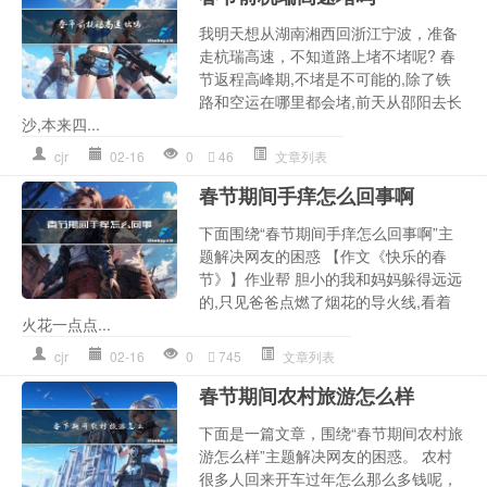
我明天想从湖南湘西回浙江宁波，准备
走杭瑞高速，不知道路上堵不堵呢? 春
节返程高峰期,不堵是不可能的,除了铁
路和空运在哪里都会堵,前天从邵阳去长
沙,本来四...
cjr
02-16
0
46
文章列表
春节期间手痒怎么回事啊
下面围绕“春节期间手痒怎么回事啊”主
题解决网友的困惑 【作文《快乐的春
节》】作业帮 胆小的我和妈妈躲得远远
的,只见爸爸点燃了烟花的导火线,看着
火花一点点...
cjr
02-16
0
745
文章列表
春节期间农村旅游怎么样
下面是一篇文章，围绕“春节期间农村旅
游怎么样”主题解决网友的困惑。 农村
很多人回来开车过年怎么那么多钱呢，