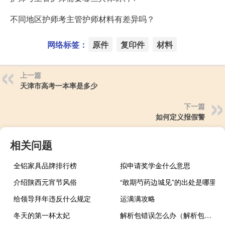
不同地区护师考主管护师材料有差异吗？
网络标签：
原件
复印件
材料
上一篇
天津市高考一本率是多少
下一篇
如何定义报假警
相关问题
全铝家具品牌排行榜
拟申请奖学金什么意思
介绍陕西元宵节风俗
“敢期芍药边城见”的出处是哪里
给领导拜年违反什么规定
运满满攻略
冬天的第一杯太妃
解析包错误怎么办（解析包错误怎么解决）