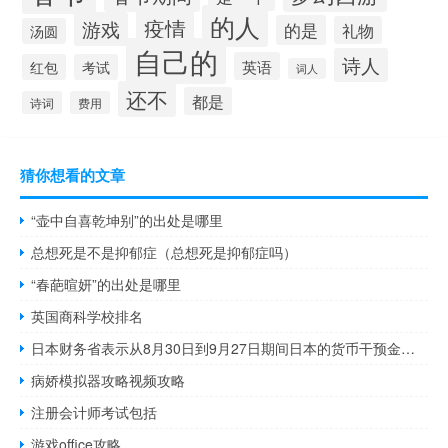
的人
疫情
游戏
的是
礼物
汤圆
自己的
诗人
英语
红包
考试
词人
还不
都是
诗词
费用
猜你想看的文章
“壶中自喜乾坤别”的出处是哪里
总想死是不是抑郁症（总想死是抑郁症吗）
“春葩暄妍”的出处是哪里
英国商科学校排名
日本财务省表示从8月30日到9月27日期间日本的货币干预金额为0日元
病娇模拟器攻略视频攻略
注册会计师考试包括
游戏office攻略