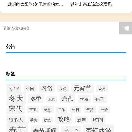
肆虐的太阳旗(关于肆虐的太阳旗简述)
过年走亲戚该怎么联系
☚
公告
标签
元宵节
习俗
专业
中国
保暖
农历
冬天
唐代
冬季
孩子
学校
北京
宋代
寓意
年货
宝宝
年初
年龄
工作
攻略
时间
很多人
新年
手机
技能
春节
梦幻西游
春节期间
是一个