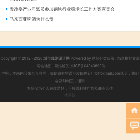
发改委产业司派员参加钢铁行业稳增长工作方案宣贯会
马来西亚啤酒为什么贵
Copyright © 2012 - 2026
城市规划设计网
Powered by
网站分类目录
|
精选推荐文章
|
网站地图
|
疑难解答
京ICP备04343892号
声明：本站内容来自互联网，如信息有错误可发邮件到f_fb#foxmail.com说明，我们
会及时纠正，谢谢
本站仅为个人兴趣爱好，不接盈利性广告及商业合作
小男孩