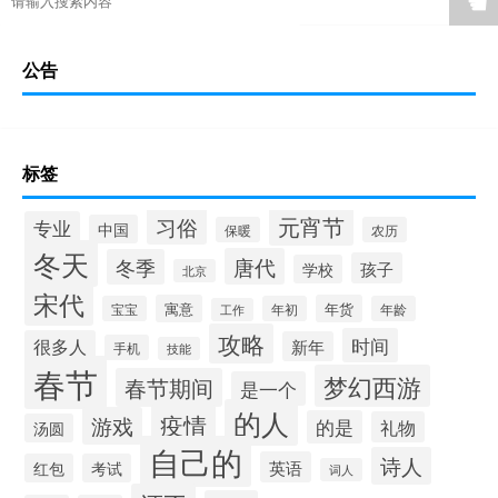
☚
公告
标签
元宵节
习俗
专业
中国
保暖
农历
冬天
唐代
冬季
孩子
学校
北京
宋代
寓意
年货
宝宝
年初
年龄
工作
攻略
时间
很多人
新年
手机
技能
春节
梦幻西游
春节期间
是一个
的人
疫情
游戏
的是
礼物
汤圆
自己的
诗人
英语
红包
考试
词人