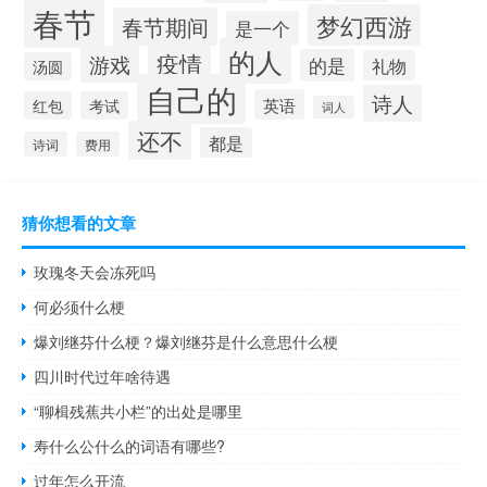
春节
梦幻西游
春节期间
是一个
的人
疫情
游戏
的是
礼物
汤圆
自己的
诗人
英语
红包
考试
词人
还不
都是
诗词
费用
猜你想看的文章
玫瑰冬天会冻死吗
何必须什么梗
爆刘继芬什么梗？爆刘继芬是什么意思什么梗
四川时代过年啥待遇
“聊楫残蕉共小栏”的出处是哪里
寿什么公什么的词语有哪些?
过年怎么开流