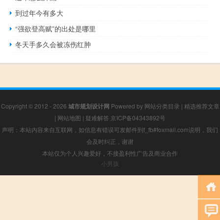
到过年今有多大
“强欲登高赋”的出处是哪里
冬天手多久会被冻伤红肿
Copyright © 2012 - 2026
城市规划设计网
Powered by
网站分类目录
|
精选推荐文章
|
网站地图
|
疑难解答
京ICP备04343892号
声明：本站内容来自互联网，如信息有错误可发邮件到f_fb#foxmail.com说明，我们
会及时纠正，谢谢
本站仅为个人兴趣爱好，不接盈利性广告及商业合作
小男孩