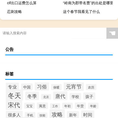
cif出口运费怎么算
“岭南为郡带名曹”的出处是哪里
忍刺攻略
这个春节我看见了什么
☚
公告
标签
元宵节
习俗
专业
中国
保暖
农历
冬天
唐代
冬季
孩子
学校
北京
宋代
寓意
年货
宝宝
年初
年龄
工作
攻略
时间
很多人
新年
手机
技能