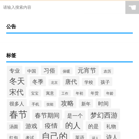
☚
公告
标签
元宵节
习俗
专业
中国
保暖
农历
冬天
唐代
冬季
孩子
学校
北京
宋代
寓意
年货
宝宝
年初
年龄
工作
攻略
时间
很多人
新年
手机
技能
春节
梦幻西游
春节期间
是一个
的人
疫情
游戏
的是
礼物
汤圆
自己的
诗人
英语
红包
考试
词人