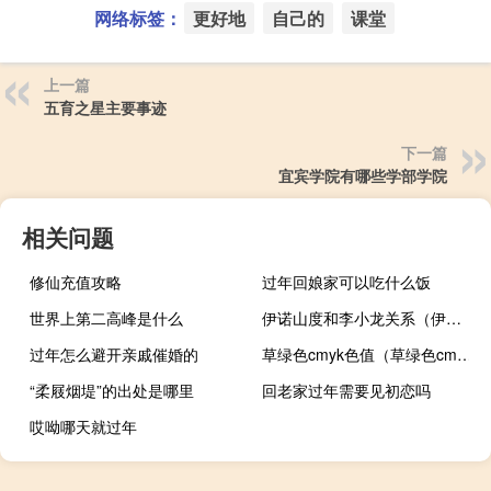
网络标签：
更好地
自己的
课堂
上一篇
五育之星主要事迹
下一篇
宜宾学院有哪些学部学院
相关问题
修仙充值攻略
过年回娘家可以吃什么饭
世界上第二高峰是什么
伊诺山度和李小龙关系（伊诺山度）
过年怎么避开亲戚催婚的
草绿色cmyk色值（草绿色cmyk）
“柔屐烟堤”的出处是哪里
回老家过年需要见初恋吗
哎呦哪天就过年