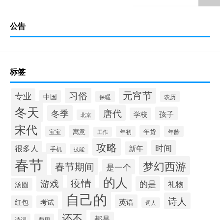
公告
标签
元宵节
习俗
专业
中国
保暖
农历
冬天
唐代
冬季
孩子
学校
北京
宋代
寓意
年货
宝宝
年初
年龄
工作
攻略
时间
很多人
新年
手机
技能
春节
梦幻西游
春节期间
是一个
的人
疫情
游戏
的是
礼物
汤圆
自己的
诗人
英语
红包
考试
词人
还不
都是
诗词
费用