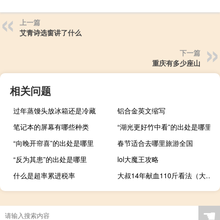
上一篇
艾青诗选窗讲了什么
下一篇
重庆有多少座山
相关问题
过年蒸馒头放冰箱还是冷藏
铝合金英文缩写
笔记本的屏幕有哪些种类
“湖光更好竹中看”的出处是哪里
“向晚开帘喜”的出处是哪里
春节适合去哪里旅游全国
“反为其患”的出处是哪里
lol大魔王攻略
什么是超率累进税率
大叔14年献血110斤看法（大叔14年献血110斤）
☚