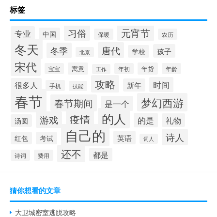
标签
元宵节
习俗
专业
中国
保暖
农历
冬天
唐代
冬季
孩子
学校
北京
宋代
寓意
年货
宝宝
年初
年龄
工作
攻略
时间
很多人
新年
手机
技能
春节
梦幻西游
春节期间
是一个
的人
疫情
游戏
的是
礼物
汤圆
自己的
诗人
英语
红包
考试
词人
还不
都是
诗词
费用
猜你想看的文章
大卫城密室逃脱攻略