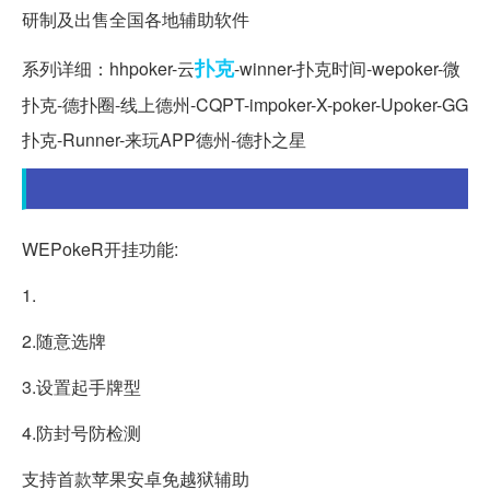
研制及出售全国各地辅助软件
扑克
系列详细：hhpoker-云
-winner-扑克时间-wepoker-微
扑克-德扑圈-线上德州-CQPT-impoker-X-poker-Upoker-GG
扑克-Runner-来玩APP德州-德扑之星
WEPokeR开挂功能:
1.
2.随意选牌
3.设置起手牌型
4.防封号防检测
支持首款苹果安卓免越狱辅助