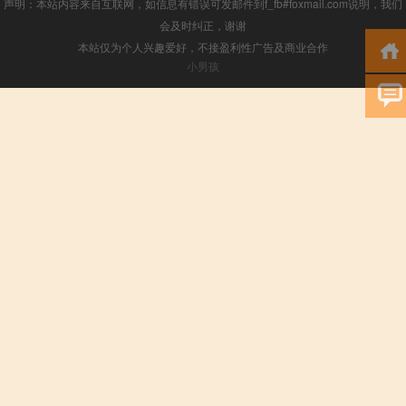
声明：本站内容来自互联网，如信息有错误可发邮件到f_fb#foxmail.com说明，我们
会及时纠正，谢谢
本站仅为个人兴趣爱好，不接盈利性广告及商业合作
小男孩