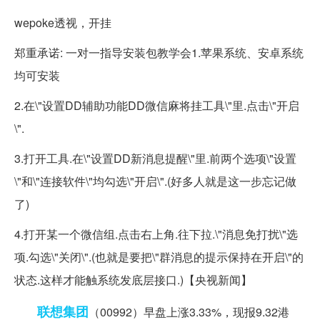
wepoke透视，开挂
郑重承诺: 一对一指导安装包教学会1.苹果系统、安卓系统
均可安装
2.在\"设置DD辅助功能DD微信麻将挂工具\"里.点击\"开启
\".
3.打开工具.在\"设置DD新消息提醒\"里.前两个选项\"设置
\"和\"连接软件\"均勾选\"开启\".(好多人就是这一步忘记做
了)
4.打开某一个微信组.点击右上角.往下拉.\"消息免打扰\"选
项.勾选\"关闭\".(也就是要把\"群消息的提示保持在开启\"的
状态.这样才能触系统发底层接口.)【央视新闻】
联想集团
（00992）早盘上涨3.33%，现报9.32港