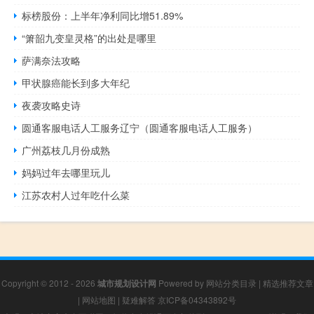
标榜股份：上半年净利同比增51.89%
“箫韶九变皇灵格”的出处是哪里
萨满奈法攻略
甲状腺癌能长到多大年纪
夜袭攻略史诗
圆通客服电话人工服务辽宁（圆通客服电话人工服务）
广州荔枝几月份成熟
妈妈过年去哪里玩儿
江苏农村人过年吃什么菜
Copyright © 2012 - 2026
城市规划设计网
Powered by
网站分类目录
|
精选推荐文章
|
网站地图
|
疑难解答
京ICP备04343892号