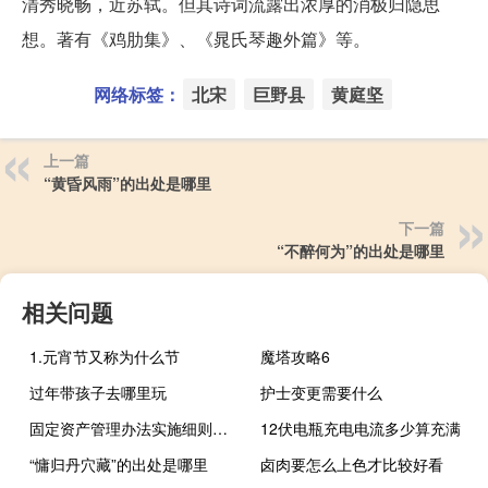
清秀晓畅，近苏轼。但其诗词流露出浓厚的消极归隐思
想。著有《鸡肋集》、《晁氏琴趣外篇》等。
网络标签：
北宋
巨野县
黄庭坚
上一篇
“黄昏风雨”的出处是哪里
下一篇
“不醉何为”的出处是哪里
相关问题
1.元宵节又称为什么节
魔塔攻略6
过年带孩子去哪里玩
护士变更需要什么
固定资产管理办法实施细则解读（固定资产管理办法实施细则）
12伏电瓶充电电流多少算充满
“慵归丹穴藏”的出处是哪里
卤肉要怎么上色才比较好看