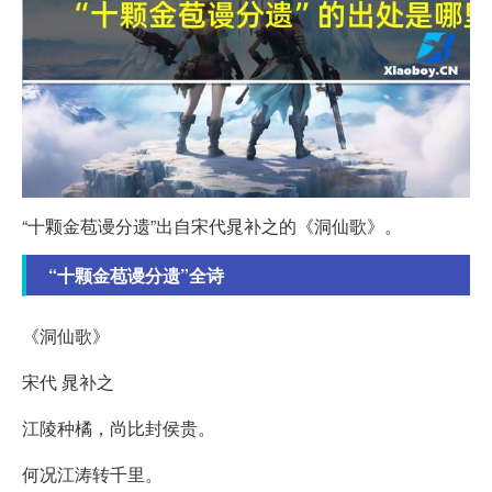
“十颗金苞谩分遗”出自宋代晁补之的《洞仙歌》。
“十颗金苞谩分遗”全诗
《洞仙歌》
宋代 晁补之
江陵种橘，尚比封侯贵。
何况江涛转千里。