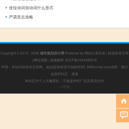
使役动词加动词什么形式
严霜意志攻略
Copyright © 2012 - 2026
城市规划设计网
Powered by
网站分类目录
|
精选推荐文章
|
网站地图
|
疑难解答
京ICP备04343892号
声明：本站内容来自互联网，如信息有错误可发邮件到f_fb#foxmail.com说明，我们
会及时纠正，谢谢
本站仅为个人兴趣爱好，不接盈利性广告及商业合作
小男孩