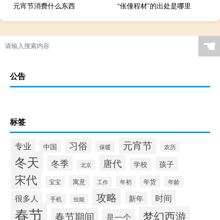
元宵节消费什么东西
“伥僮程材”的出处是哪里
☚
公告
标签
元宵节
习俗
专业
中国
保暖
农历
冬天
唐代
冬季
孩子
学校
北京
宋代
寓意
年货
宝宝
年初
年龄
工作
攻略
时间
很多人
新年
手机
技能
春节
梦幻西游
春节期间
是一个