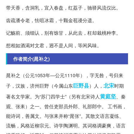
带天香，含洞乳，宜入春盘，红荔子，驰驿风流仅比。
齿疏潘令老，怯咀冰霜，十颗金苞谩分遗。
记觞前、须细认，别有馀甘，从此去，枉却栽桃种李。
想相如酒渴对文君，迥不是人间，等闲风味。
作者简介(晁补之)
晁补之（公元1053年—公元1110年），字无咎，号归来
巨野县
北宋
子，汉族，济州巨野（今属山东
）人，
时期
黄庭坚
著名文学家。为“苏门四学士”（另有北宋诗人
、秦
观、张耒）之一。曾任吏部员外郎、礼部郎中。 工书画，
能诗词，善属文。与张耒并称“晁张”。其散文语言凝练、
流畅，风格近柳宗元。诗学陶渊明。其词格调豪爽，语言