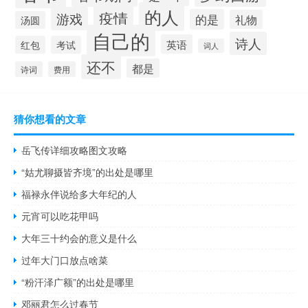
的人
疫情
游戏
的是
礼物
汤圆
自己的
诗人
英语
红包
考试
词人
还不
都是
诗词
费用
猜你想看的文章
岳飞传详细攻略图文攻略
“姑尤聊摄皆齐境”的出处是哪里
福禄永伴说给多大年纪的人
元宵可以吃花甲吗
大年三十约会的意义是什么
过年大门口放点啥菜
“粉汗泽广额”的出处是哪里
邓丽君怎么过春节