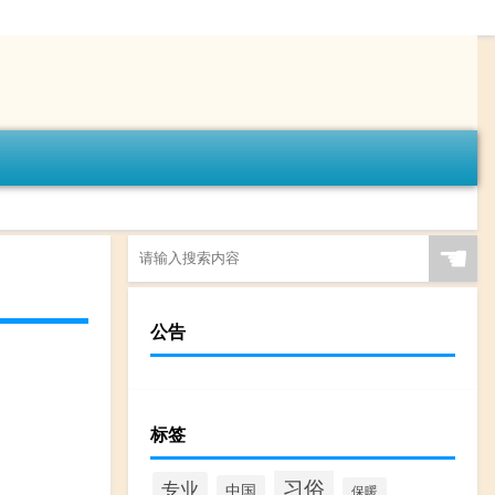
☚
公告
标签
习俗
专业
中国
保暖