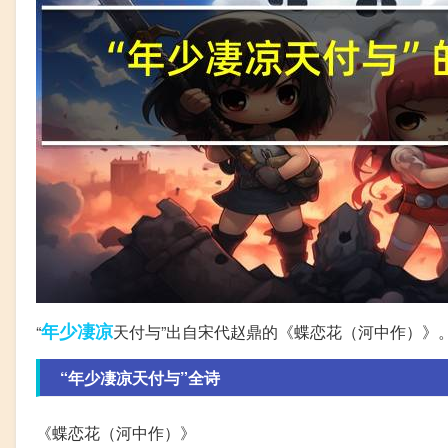
年少
凄凉
“
天付与”出自宋代赵鼎的《蝶恋花（河中作）》
“年少凄凉天付与”全诗
《蝶恋花（河中作）》