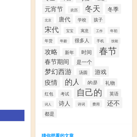
冬天
元宵节
冬季
农历
唐代
孩子
学校
北京
宋代
寓意
宝宝
年初
工作
很多人
年货
年龄
手机
技能
春节
攻略
时间
新年
春节期间
是一个
梦幻西游
游戏
汤圆
的人
疫情
的是
礼物
自己的
英语
红包
考试
还不
诗人
诗词
费用
词人
都是
猜你想看的文章