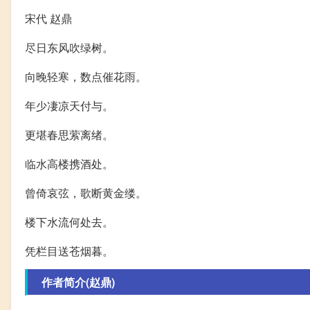
宋代 赵鼎
尽日东风吹绿树。
向晚轻寒，数点催花雨。
年少凄凉天付与。
更堪春思萦离绪。
临水高楼携酒处。
曾倚哀弦，歌断黄金缕。
楼下水流何处去。
凭栏目送苍烟暮。
作者简介(赵鼎)