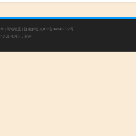
文章
|
网站地图
|
疑难解答
京ICP备04343892号
，我们会及时纠正，谢谢