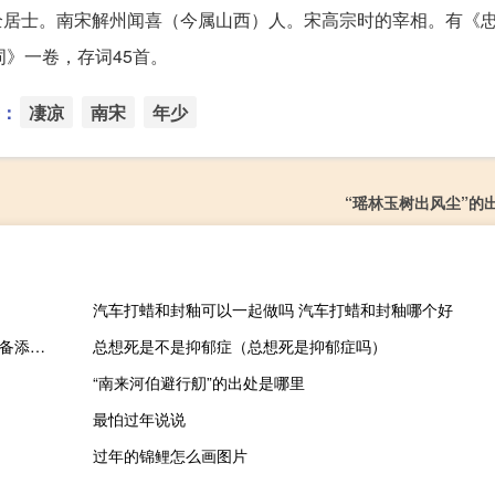
全居士。南宋解州闻喜（今属山西）人。宋高宗时的宰相。有《
》一卷，存词45首。
：
凄凉
南宋
年少
“瑶林玉树出风尘”的
汽车打蜡和封釉可以一起做吗 汽车打蜡和封釉哪个好
学校准备添置一批课桌椅原订购60套每套100元视频讲解（学校准备添置一批课桌椅原订购60套）
总想死是不是抑郁症（总想死是抑郁症吗）
“南来河伯避行舠”的出处是哪里
最怕过年说说
过年的锦鲤怎么画图片