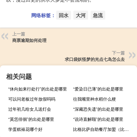
网络标签：
回水
大河
急流
上一篇
商票逾期如何处理
下一篇
求口袋妖怪梦的光点七岛怎么去
相关问题
“休向如来行处行”的出处是哪里
“爱染日已薄”的出处是哪里
可以问老板过年放假吗吗
往我嘴里种水稻什么梗
过年初几给女儿送灯会
“深藏恐失遗”的出处是哪里
“莫恁徘徊”的出处是哪里
“说诗直解颐”的出处是哪里
学蛋糕裱花哪个好
比格比萨自助餐厅加盟（比格比萨加盟）