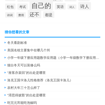
自己的
诗人
英语
红包
考试
词人
还不
都是
诗词
费用
猜你想看的文章
冬天看剧标准
美国名校主要集中在哪几个州
小学一年级下册应用题数学应用题（小学一年级数学下册应用题练习题）
烟台冬天可以装修么吗
“座客亦裴回”的出处是哪里
洛克王国卡洛儿性格推荐（洛克王国卡洛儿）
农村大年三十怎么样了
“滞思得披豁”的出处是哪里
吃完元宵能吃泡椒吗