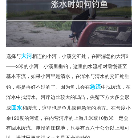
大河
选择与
相连的小河，小溪交汇处，在距湍急的大河2
——3米的小河，小溪里垂钓，这里的水流相对缓慢甚至
基本不流，如果小河里是清水，在浑水与清水的交汇处垂
急流
钓，那是再好不过的了。因为鱼儿会在
中找缓流，在
浑水中找清水。河岸边比较大的凹凸，尖觜下方大多会形
回水
成
和缓流，这里也是鱼儿躲避急流的地方。在弯度小
余120度的河道，在内弯河岸的上游几米或10数米一定会
有回水缓流。淹没的庄稼地，只要有五六十公分以上就可
以，漫过田更的洪水大多是不会流动的。