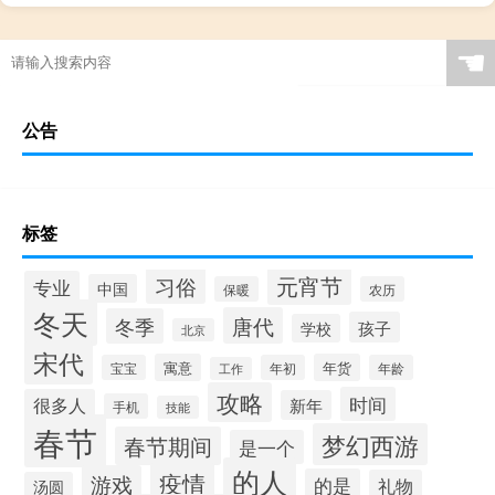
☚
公告
标签
元宵节
习俗
专业
中国
保暖
农历
冬天
唐代
冬季
孩子
学校
北京
宋代
寓意
年货
宝宝
年初
年龄
工作
攻略
时间
很多人
新年
手机
技能
春节
梦幻西游
春节期间
是一个
的人
疫情
游戏
的是
礼物
汤圆