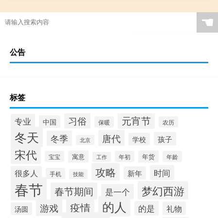
☚
公告
标签
元宵节
习俗
专业
中国
保暖
农历
冬天
唐代
冬季
孩子
学校
北京
宋代
寓意
年货
宝宝
年初
年龄
工作
攻略
时间
很多人
新年
手机
技能
春节
梦幻西游
春节期间
是一个
的人
疫情
游戏
的是
礼物
汤圆