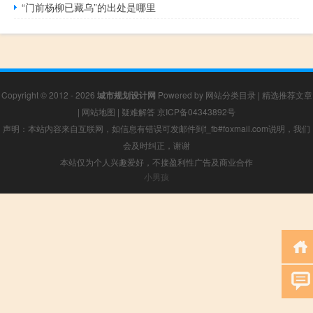
“门前杨柳已藏乌”的出处是哪里
Copyright © 2012 - 2026
城市规划设计网
Powered by
网站分类目录
|
精选推荐文章
|
网站地图
|
疑难解答
京ICP备04343892号
声明：本站内容来自互联网，如信息有错误可发邮件到f_fb#foxmail.com说明，我们
会及时纠正，谢谢
本站仅为个人兴趣爱好，不接盈利性广告及商业合作
小男孩