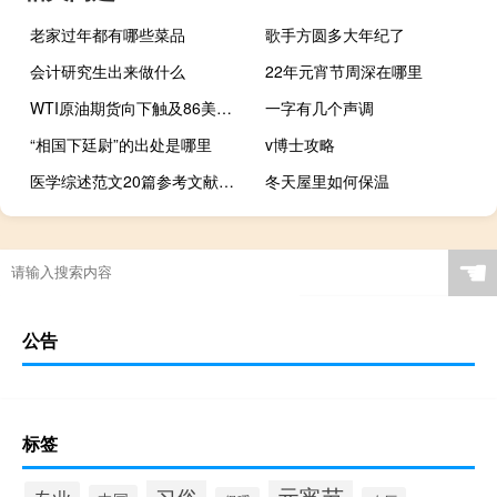
老家过年都有哪些菜品
歌手方圆多大年纪了
会计研究生出来做什么
22年元宵节周深在哪里
WTI原油期货向下触及86美元/桶日内跌3.64%
一字有几个声调
“相国下廷尉”的出处是哪里
v博士攻略
医学综述范文20篇参考文献（医学综述范文）
冬天屋里如何保温
☚
公告
标签
元宵节
习俗