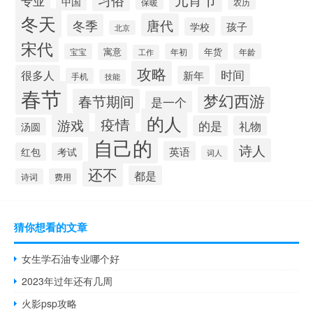
专业
中国
保暖
农历
冬天
唐代
冬季
孩子
学校
北京
宋代
寓意
年货
宝宝
年初
年龄
工作
攻略
时间
很多人
新年
手机
技能
春节
梦幻西游
春节期间
是一个
的人
疫情
游戏
的是
礼物
汤圆
自己的
诗人
英语
红包
考试
词人
还不
都是
诗词
费用
猜你想看的文章
女生学石油专业哪个好
2023年过年还有几周
火影psp攻略