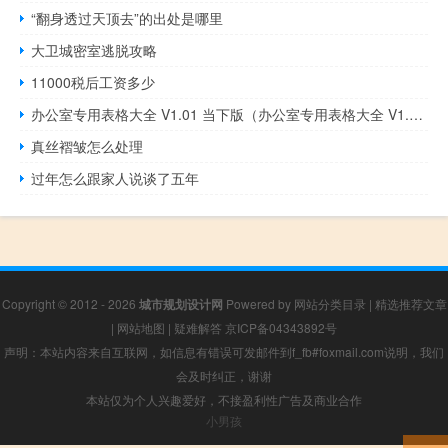
“翻身透过天顶去”的出处是哪里
大卫城密室逃脱攻略
11000税后工资多少
办公室专用表格大全 V1.01 当下版（办公室专用表格大全 V1.01 当下版功能简介）
真丝褶皱怎么处理
过年怎么跟家人说谈了五年
Copyright © 2012 - 2026
城市规划设计网
Powered by
网站分类目录
|
精选推荐文章
|
网站地图
|
疑难解答
京ICP备04343892号
声明：本站内容来自互联网，如信息有错误可发邮件到f_fb#foxmail.com说明，我们
会及时纠正，谢谢
本站仅为个人兴趣爱好，不接盈利性广告及商业合作
小男孩