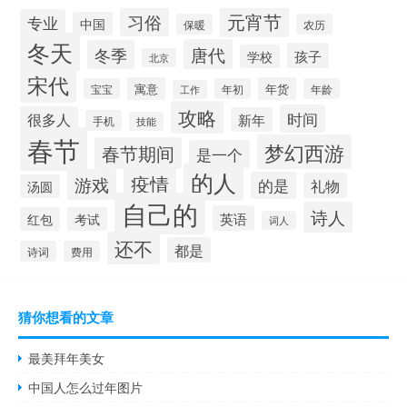
元宵节
习俗
专业
中国
保暖
农历
冬天
唐代
冬季
孩子
学校
北京
宋代
寓意
年货
宝宝
年初
年龄
工作
攻略
时间
很多人
新年
手机
技能
春节
梦幻西游
春节期间
是一个
的人
疫情
游戏
的是
礼物
汤圆
自己的
诗人
英语
红包
考试
词人
还不
都是
诗词
费用
猜你想看的文章
最美拜年美女
中国人怎么过年图片