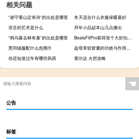
相关问题
“谢守看山定有诗”的出处是哪里
冬天适合什么衣服保暖最好
语言的艺术是什么
拜年小品赵本山几点播出
“鸦乌暮去林有巢”的出处是哪里
BeatsFitPro获得首个大折扣降至153美元
黑羽绒服配什么色围巾
益母草软胶囊的功效与作用及禁忌（益母草软胶囊的功效与作用）
你还知道过年有哪些风雨
塞尔达 火把攻略
☚
公告
标签