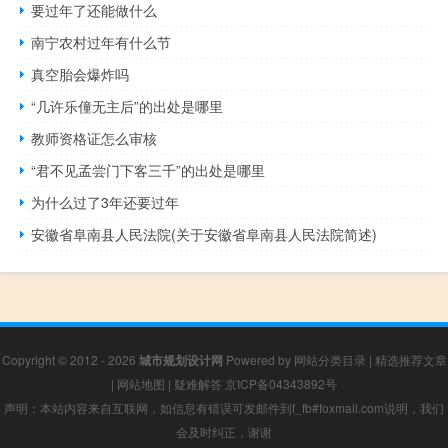
要过年了还能做什么
南宁农村过年有什么节
真空胎会爆炸吗
“几许乐僮无主后”的出处是哪里
教师资格证怎么审核
“君不见孟尝门下客三千”的出处是哪里
为什么过了3年还要过年
安徽省阜南县人民法院(关于安徽省阜南县人民法院简述)
Copyright © 2012 - 2026
城市规划设计网
Powered by
网站分类目录
|
精选推荐文章
|
网站地图
|
疑难解答
京ICP备04343892号
声明：本站内容来自互联网，如信息有错误可发邮件到f_fb#foxmail.com说明，我们
会及时纠正，谢谢