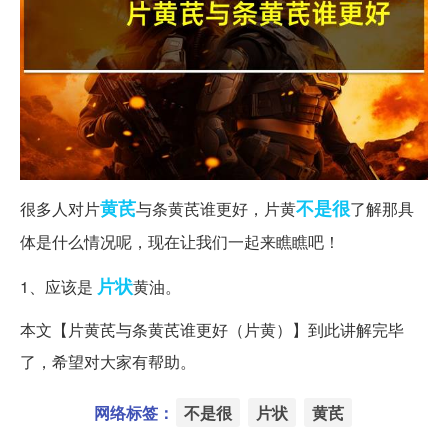
黄芪
不是很
很多人对片
与条黄芪谁更好，片黄
了解那具
体是什么情况呢，现在让我们一起来瞧瞧吧！
片状
1、应该是
黄油。
本文【片黄芪与条黄芪谁更好（片黄）】到此讲解完毕
了，希望对大家有帮助。
网络标签：
不是很
片状
黄芪