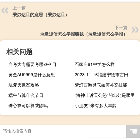
上一篇
秉烛达旦的意思（秉烛达旦）
下一篇
垃圾短信怎么举报赚钱（垃圾短信怎么举报）
相关问题
自考大专需要考哪些科目
石家庄81中学怎么样
黄金AU9999是什么意思
2023-11-16福建宁德市古田县(栗蘑)的报价是多少
坑爹灭世案攻略
梦幻西游灵气如何补充技能
端午节算什么节日
“海神上诉天公怒”的出处是哪里
珠心算可以算乘除吗
小朋友1米有多大年龄
☚