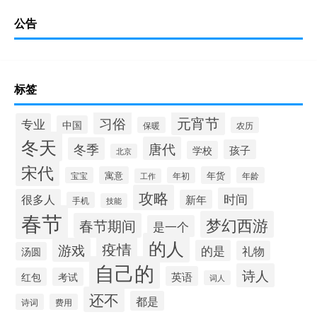
公告
标签
元宵节
习俗
专业
中国
保暖
农历
冬天
唐代
冬季
孩子
学校
北京
宋代
寓意
年货
宝宝
年初
年龄
工作
攻略
时间
很多人
新年
手机
技能
春节
梦幻西游
春节期间
是一个
的人
疫情
游戏
的是
礼物
汤圆
自己的
诗人
英语
红包
考试
词人
还不
都是
诗词
费用