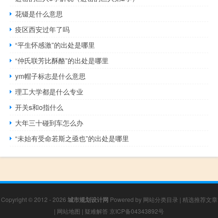
花镊是什么意思
疫区西安过年了吗
“平生怀感激”的出处是哪里
“仲氏联芳比酥酪”的出处是哪里
ym帽子标志是什么意思
理工大学都是什么专业
开关s和o指什么
大年三十碰到车怎么办
“未始有受命若斯之亟也”的出处是哪里
Copyright © 2012 - 2026
城市规划设计网
Powered by
网站分类目录
|
精选推荐文章
|
网站地图
|
疑难解答
京ICP备04343892号