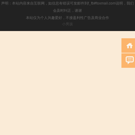
声明：本站内容来自互联网，如信息有错误可发邮件到f_fb#foxmail.com说明，我们
会及时纠正，谢谢
本站仅为个人兴趣爱好，不接盈利性广告及商业合作
小男孩