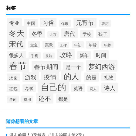
标签
元宵节
习俗
专业
中国
保暖
农历
冬天
唐代
冬季
孩子
学校
北京
宋代
寓意
年货
宝宝
年初
年龄
工作
攻略
时间
很多人
新年
手机
技能
春节
梦幻西游
春节期间
是一个
的人
疫情
游戏
的是
礼物
汤圆
自己的
诗人
英语
红包
考试
词人
还不
都是
诗词
费用
猜你想看的文章
进击的巨人3季解说（进击的巨人第2季）