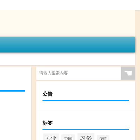
☚
公告
标签
习俗
专业
中国
保暖