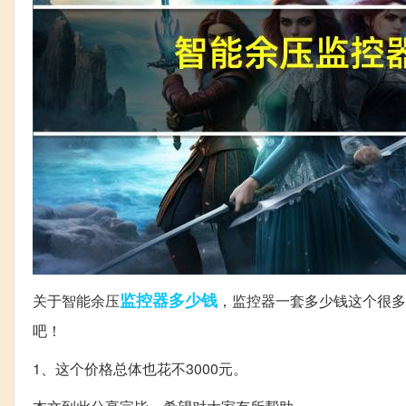
监控器
多少钱
关于智能余压
，监控器一套多少钱这个很多
吧！
1、这个价格总体也花不3000元。