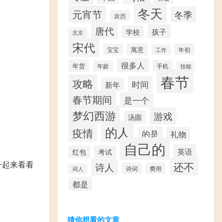
冬天
元宵节
冬季
农历
唐代
孩子
学校
北京
宋代
寓意
宝宝
年初
工作
很多人
年货
年龄
手机
技能
春节
攻略
时间
新年
春节期间
是一个
梦幻西游
游戏
汤圆
的人
疫情
的是
礼物
自己的
英语
红包
考试
一起来看看
还不
诗人
诗词
费用
词人
都是
猜你想看的文章