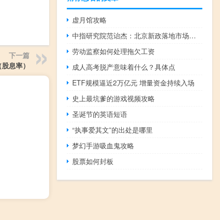
虚月馆攻略
中指研究院范诒杰：北京新政落地市场短期冲高后趋稳
劳动监察如何处理拖欠工资
下一篇
（股息率）
成人高考脱产意味着什么？具体点
ETF规模逼近2万亿元 增量资金持续入场
史上最坑爹的游戏视频攻略
圣诞节的英语短语
“执事爱其文”的出处是哪里
梦幻手游吸血鬼攻略
股票如何封板