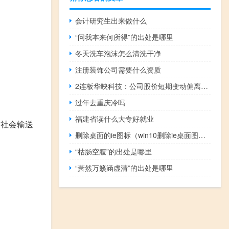
会计研究生出来做什么
“问我本来何所得”的出处是哪里
冬天洗车泡沫怎么清洗干净
注册装饰公司需要什么资质
2连板华映科技：公司股价短期变动偏离度较大 且高于同行涨幅
过年去重庆冷吗
福建省读什么大专好就业
为社会输送
删除桌面的ie图标（win10删除ie桌面图标）
“枯肠空腹”的出处是哪里
“萧然万籁涵虚清”的出处是哪里