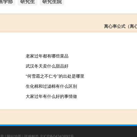
医学部
研究生
研究生院
离心率公式（离
老家过年都有哪些菜品
武汉冬天卖什么甜品好
“何雪霜之不仁兮”的出处是哪里
生化棉和过滤棉有什么区别
大家过年有什么好的事情做
文章
|
网站地图
|
疑难解答
京ICP备04343892号