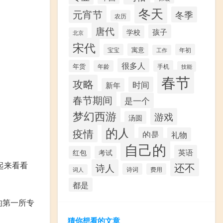
冬天
元宵节
冬季
农历
唐代
孩子
学校
北京
宋代
寓意
宝宝
年初
工作
很多人
年货
年龄
手机
技能
春节
攻略
时间
新年
春节期间
是一个
梦幻西游
游戏
汤圆
的人
疫情
的是
礼物
自己的
英语
红包
考试
起来看看
还不
诗人
诗词
费用
词人
都是
的第一所专
猜你想看的文章