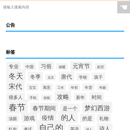
☚
公告
标签
元宵节
习俗
专业
中国
保暖
农历
冬天
唐代
冬季
孩子
学校
北京
宋代
寓意
年货
宝宝
年初
年龄
工作
攻略
时间
很多人
新年
手机
技能
春节
梦幻西游
春节期间
是一个
的人
疫情
游戏
的是
礼物
汤圆
自己的
诗人
英语
红包
考试
词人