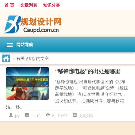
首 页
文章列表
知识分类
网站导航
>
有关“战地”的文章
“移锋惊电起”的出处是哪里
“移锋惊电起”出自唐代李世民的《经破
薛举战地》。 “移锋惊电起”全诗 《经破
薛举战地》 唐代 李世民 昔年怀壮气，
提戈初仗节。 心随朗日高，志与秋霜
洁。 移...
jzy
11-18
0
997
文章列表