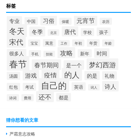
标签
元宵节
习俗
专业
中国
保暖
农历
冬天
唐代
冬季
孩子
学校
北京
宋代
寓意
年货
宝宝
年初
年龄
工作
攻略
时间
很多人
新年
手机
技能
春节
梦幻西游
春节期间
是一个
的人
疫情
游戏
的是
礼物
汤圆
自己的
诗人
英语
红包
考试
词人
还不
都是
诗词
费用
猜你想看的文章
严霜意志攻略