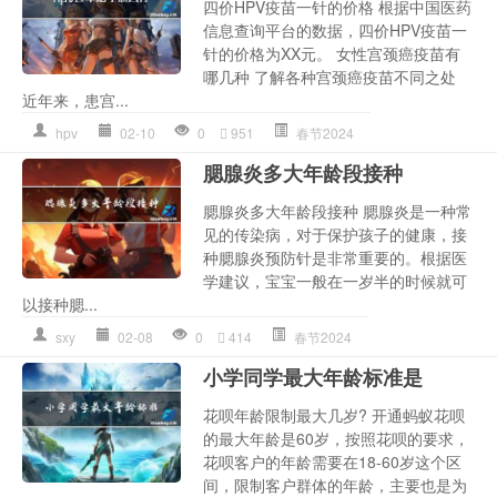
四价HPV疫苗一针的价格 根据中国医药
信息查询平台的数据，四价HPV疫苗一
针的价格为XX元。 女性宫颈癌疫苗有
哪几种 了解各种宫颈癌疫苗不同之处
近年来，患宫...
hpv
02-10
0
951
春节2024
腮腺炎多大年龄段接种
腮腺炎多大年龄段接种 腮腺炎是一种常
见的传染病，对于保护孩子的健康，接
种腮腺炎预防针是非常重要的。根据医
学建议，宝宝一般在一岁半的时候就可
以接种腮...
sxy
02-08
0
414
春节2024
小学同学最大年龄标准是
花呗年龄限制最大几岁? 开通蚂蚁花呗
的最大年龄是60岁，按照花呗的要求，
花呗客户的年龄需要在18-60岁这个区
间，限制客户群体的年龄，主要也是为