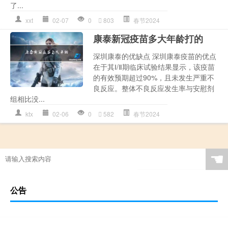
了...
xxt
02-07
0
803
春节2024
康泰新冠疫苗多大年龄打的
深圳康泰的优缺点 深圳康泰疫苗的优点
在于其Ⅰ/Ⅱ期临床试验结果显示，该疫苗
的有效预期超过90%，且未发生严重不
良反应。整体不良反应发生率与安慰剂
组相比没...
ktx
02-06
0
582
春节2024
☚
公告