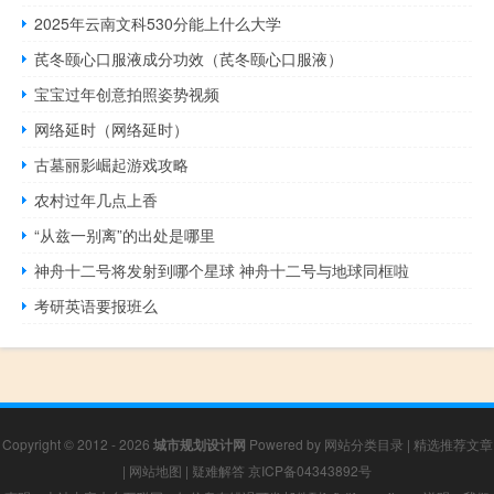
2025年云南文科530分能上什么大学
芪冬颐心口服液成分功效（芪冬颐心口服液）
宝宝过年创意拍照姿势视频
网络延时（网络延时）
古墓丽影崛起游戏攻略
农村过年几点上香
“从兹一别离”的出处是哪里
神舟十二号将发射到哪个星球 神舟十二号与地球同框啦
考研英语要报班么
Copyright © 2012 - 2026
城市规划设计网
Powered by
网站分类目录
|
精选推荐文章
|
网站地图
|
疑难解答
京ICP备04343892号