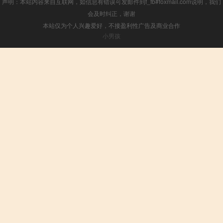
声明：本站内容来自互联网，如信息有错误可发邮件到f_fb#foxmail.com说明，我们
会及时纠正，谢谢
本站仅为个人兴趣爱好，不接盈利性广告及商业合作
小男孩