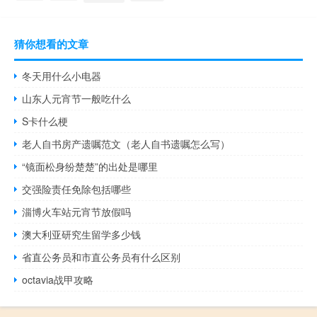
猜你想看的文章
冬天用什么小电器
山东人元宵节一般吃什么
S卡什么梗
老人自书房产遗嘱范文（老人自书遗嘱怎么写）
“镜面松身纷楚楚”的出处是哪里
交强险责任免除包括哪些
淄博火车站元宵节放假吗
澳大利亚研究生留学多少钱
省直公务员和市直公务员有什么区别
octavia战甲攻略