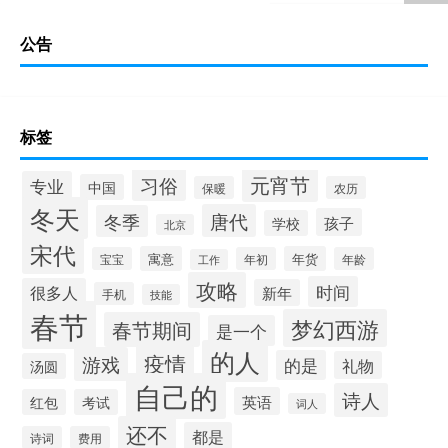
公告
标签
元宵节
习俗
专业
中国
保暖
农历
冬天
唐代
冬季
孩子
学校
北京
宋代
寓意
年货
宝宝
年初
年龄
工作
攻略
时间
很多人
新年
手机
技能
春节
梦幻西游
春节期间
是一个
的人
疫情
游戏
的是
礼物
汤圆
自己的
诗人
英语
红包
考试
词人
还不
都是
诗词
费用