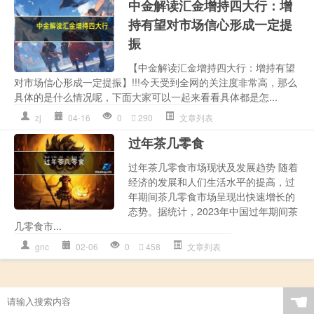
中金解读汇金增持四大行：增
持有望对市场信心形成一定提
振
【中金解读汇金增持四大行：增持有望
对市场信心形成一定提振】!!!今天受到全网的关注度非常高，那么
具体的是什么情况呢，下面大家可以一起来看看具体都是怎...
zj
04-16
0
290
文章列表
过年茶几零食
过年茶几零食市场现状及发展趋势 随着
经济的发展和人们生活水平的提高，过
年期间茶几零食市场呈现出快速增长的
态势。据统计，2023年中国过年期间茶
几零食市...
gnc
02-06
0
458
文章列表
☚