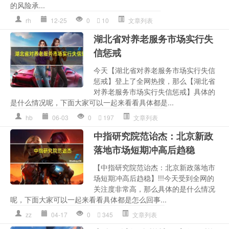
的风险承...
rh
12-25
0
10
文章列表
湖北省对养老服务市场实行失
信惩戒
今天【湖北省对养老服务市场实行失信
惩戒】登上了全网热搜，那么【湖北省
对养老服务市场实行失信惩戒】具体的
是什么情况呢，下面大家可以一起来看看具体都是...
hb
06-03
0
197
文章列表
中指研究院范诒杰：北京新政
落地市场短期冲高后趋稳
【中指研究院范诒杰：北京新政落地市
场短期冲高后趋稳】!!!今天受到全网的
关注度非常高，那么具体的是什么情况
呢，下面大家可以一起来看看具体都是怎么回事...
zz
04-17
0
345
文章列表