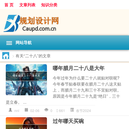
首 页
文章列表
知识分类
网站导航
>
有关“二十八”的文章
哪年腊月二十八是大年
今年过年为什么要二十八就贴对联呢?
今年春节贴春联要在腊月二十八这天贴
上，而腊月二十九和三十不宜贴对联。
原因是今年腊月二十九是“绝日”，三十
是立春。 ...
nnl
02-06
0
661
春节2024
过年哪天买碗