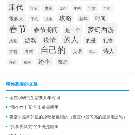
宋代
寓意
年货
宝宝
年初
年龄
工作
攻略
时间
很多人
新年
手机
技能
春节
梦幻西游
春节期间
是一个
的人
疫情
游戏
的是
礼物
汤圆
自己的
诗人
英语
红包
考试
词人
还不
都是
诗词
费用
猜你想看的文章
读在职研究生需要几年时间
“我今六十五”的出处是哪里
夜空中最亮的星的原唱是谁唱的（夜空中最闪亮的星原唱是谁）
“执事爱其文”的出处是哪里