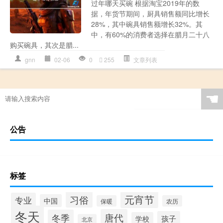
过年哪天买碗 根据淘宝2019年的数
据，年货节期间，厨具销售额同比增长
28%，其中碗具销售额增长32%。其
中，有60%的消费者选择在腊月二十八
购买碗具，其次是腊...
gnn
02-06
0
255
文章列表
☚
公告
标签
元宵节
习俗
专业
中国
保暖
农历
冬天
唐代
冬季
孩子
学校
北京