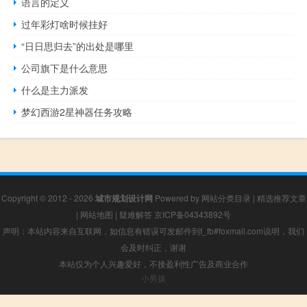
语言的定义
过年彩灯啥时候挂好
“日日思归去”的出处是哪里
公司旗下是什么意思
什么是主力派发
梦幻西游2星神器任务攻略
Copyright © 2012 - 2026
城市规划设计网
Powered by
网站分类目录
|
精选推荐文章
|
网站地图
|
疑难解答
京ICP备04343892号
声明：本站内容来自互联网，如信息有错误可发邮件到f_fb#foxmail.com说明，我们
会及时纠正，谢谢
本站仅为个人兴趣爱好，不接盈利性广告及商业合作
小男孩