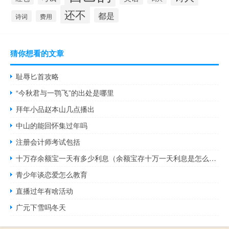
还不
都是
诗词
费用
猜你想看的文章
耻辱匕首攻略
“今秋君与一鹗飞”的出处是哪里
拜年小品赵本山几点播出
中山的能回怀集过年吗
注册会计师考试包括
十万存余额宝一天有多少利息（余额宝存十万一天利息是怎么算的）
青少年谈恋爱怎么教育
直播过年有啥活动
广元下雪吗冬天