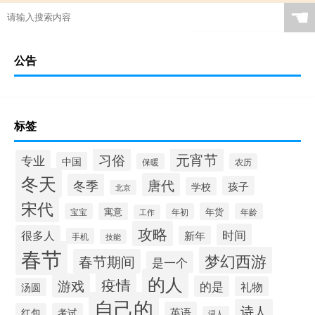
☚
公告
标签
元宵节
习俗
专业
中国
保暖
农历
冬天
唐代
冬季
孩子
学校
北京
宋代
寓意
年货
宝宝
年初
年龄
工作
攻略
时间
很多人
新年
手机
技能
春节
梦幻西游
春节期间
是一个
的人
疫情
游戏
的是
礼物
汤圆
自己的
诗人
英语
红包
考试
词人