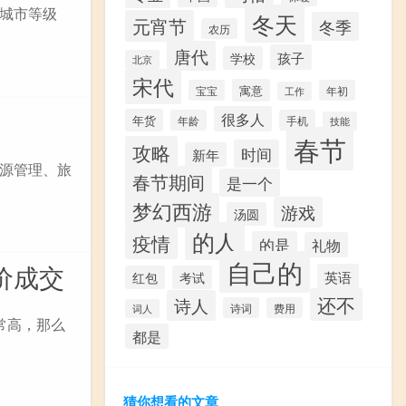
城市等级
冬天
元宵节
冬季
农历
唐代
孩子
学校
北京
宋代
寓意
宝宝
年初
工作
很多人
年货
年龄
手机
技能
春节
攻略
时间
新年
源管理、旅
春节期间
是一个
梦幻西游
游戏
汤圆
的人
疫情
的是
礼物
自己的
价成交
英语
红包
考试
还不
诗人
诗词
费用
词人
常高，那么
都是
猜你想看的文章