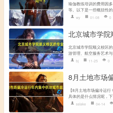
瑜伽教练培训的费用因多
等。以下是一些概括性的信
wy
01-08
0
北京城市学院
北京城市学院顺义校区的
游管理、航空服务艺术与
bj
11-25
0
8月土地市场
【8月土地市场偏冷运行
具体的是什么情况呢，下
sslake
04-14