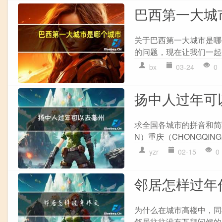
巴西第一大城
关于巴西第一大城市是哪
的问题，现在让我们一起来
bx
03-24
0
扬中人过年可
求全国各城市的拼音和简写拼
N）重庆（CHONGQING
yzr
02-15
0
邻居怎样过年
为什么在城市高楼中，同
邻居往往没有互拜问候的