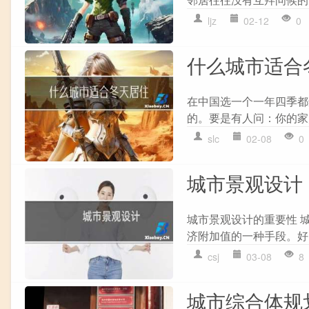
ljz
02-12
0
什么城市适合
在中国选一个一年四季都
的。要是有人问：你的家乡
slc
02-08
0
城市景观设计
城市景观设计的重要性 
济附加值的一种手段。好
csj
03-08
8
城市综合体规