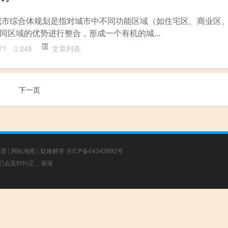
城市综合体规划是指对城市中不同功能区域（如住宅区、商业区
同区域的优势进行整合，形成一个有机的城...
71
245
文章列表
下一页
文章
|
网站地图
|
疑难解答
京ICP备04343892号
，我们会及时纠正，谢谢