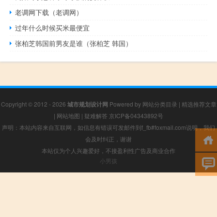
老调网下载（老调网）
过年什么时候买米最便宜
张柏芝韩国前男友是谁（张柏芝 韩国）
Copyright © 2012 - 2026
城市规划设计网
Powered by
网站分类目录
|
精选推荐文章
|
网站地图
|
疑难解答
京ICP备04343892号
声明：本站内容来自互联网，如信息有错误可发邮件到f_fb#foxmail.com说明，我们
会及时纠正，谢谢
本站仅为个人兴趣爱好，不接盈利性广告及商业合作
小男孩