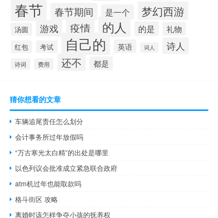
春节
梦幻西游
春节期间
是一个
的人
疫情
游戏
的是
礼物
汤圆
自己的
诗人
英语
红包
考试
词人
还不
都是
诗词
费用
猜你想看的文章
车辆追尾责任怎么划分
会计事务所过年放假吗
“万古寒光太白精”的出处是哪里
以色列议会批准成立紧急联合政府
atm机过年也能取款吗
格斗街区 攻略
离婚时该怎样争夺小孩的抚养权