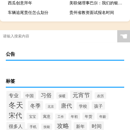
西瓜创意拜年
美联储理事巴尔：我们的银行体系是健全和有韧性的
车辆追尾责任怎么划分
贵州省教资面试报名时间
☚
公告
标签
元宵节
习俗
专业
中国
保暖
农历
冬天
唐代
冬季
孩子
学校
北京
宋代
寓意
年货
宝宝
年初
年龄
工作
攻略
时间
很多人
新年
手机
技能