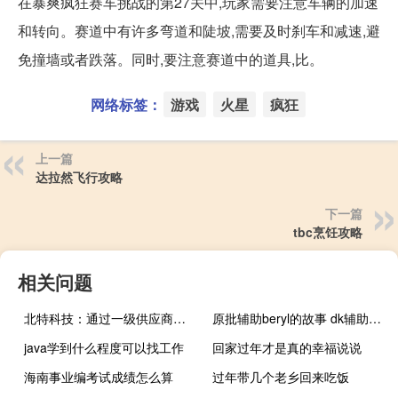
在暴爽疯狂赛车挑战的第27关中,玩家需要注意车辆的加速
和转向。赛道中有许多弯道和陡坡,需要及时刹车和减速,避
免撞墙或者跌落。同时,要注意赛道中的道具,比。
网络标签：
游戏
火星
疯狂
上一篇
达拉然飞行攻略
下一篇
tbc烹饪攻略
相关问题
北特科技：通过一级供应商间接向华为问界系列车型配套供应产品占公司主营业务收入极小
原批辅助beryl的故事 dk辅助玩原神多入迷什么梗
java学到什么程度可以找工作
回家过年才是真的幸福说说
海南事业编考试成绩怎么算
过年带几个老乡回来吃饭