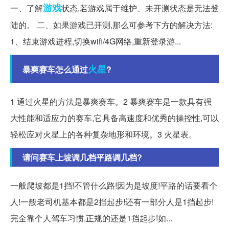
游戏
一、了解
状态,若游戏属于维护、未开测状态是无法登
陆的。 二、如果游戏已开测,那么可参考下方的解决方法:
1、结束游戏进程,切换wifi/4G网络,重新登录游...
火星
暴爽赛车怎么通过
?
1 通过火星的方法是暴爽赛车。2 暴爽赛车是一款具有强
大性能和适应力的赛车,它具备高速度和优秀的操控性,可以
轻松应对火星上的各种复杂地形和环境。3 火星表。
请问赛车上坡调几档平路调几档?
一般爬坡都是1挡!不管什么路!因为是坡度!平路的话要看个
人!一般老司机基本都是2挡起步!还有一部分人是1挡起步!
完全靠个人驾车习惯,正规的还是1挡起步!如...