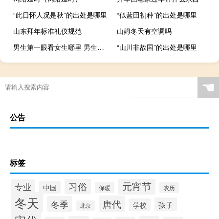
“此日怀人况是秋”的出处是哪里
“似蓝田初种”的出处是哪里
山东拜年标准礼仪规范
山姆冬天有空调吗
男生第一眼看女生哪里 男生更注重女生身材还是脸
“山川非故国”的出处是哪里
☚
公告
标签
元宵节
习俗
专业
中国
保暖
农历
冬天
唐代
冬季
孩子
学校
北京