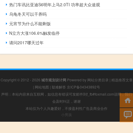
热门车讯比亚迪S6明年上马2.0TI 功率超大众途观
乌龟冬天可以干养吗
元宵节为什么不能剩饭
N立方大涨106.6%触发临停
请问2017哪天过年
Copyright © 2012 - 2026
城市规划设计网
Powered by
网站分类目录
|
精选推荐文章
|
网站地图
|
疑难解答
京ICP备04343892号
声明：本站内容来自互联网，如信息有错误可发邮件到f_fb#foxmail.com说明，我们
会及时纠正，谢谢
本站仅为个人兴趣爱好，不接盈利性广告及商业合作
小男孩