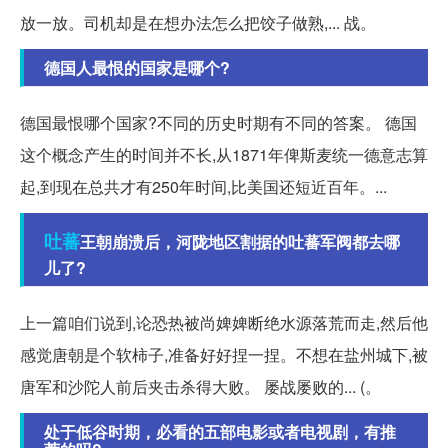
放一放。司机却是在想办法怎么把饺子做熟,... 战。
德国人最恨的国家是哪个?
德国最恨哪个国家?不同的历史时期有不同的答案。 德国
这个概念产生的时间并不长,从1871年俾斯麦统一德意志算
起,到现在总共才有250年时间,比美国还短近百年。...
吐蕃
王朝崩溃后，河陇地区割据的吐蕃军阀都去哪
儿了?
上一篇咱们说到,论恐热被尚婢婢断绝水源落荒而走,然后他
感觉唐朝是个软柿子,准备好好捏一捏。不想在盐州城下,被
唐军和沙陀人前后夹击杀得大败。 屡战屡败的... (。
处于低谷时期，必看的五部电影或者电视剧，有推