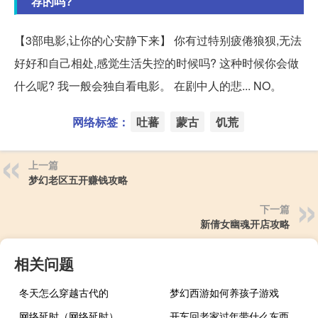
荐的吗?
【3部电影,让你的心安静下来】 你有过特别疲倦狼狈,无法
好好和自己相处,感觉生活失控的时候吗? 这种时候你会做
什么呢? 我一般会独自看电影。 在剧中人的悲... NO。
网络标签：
吐蕃
蒙古
饥荒
上一篇
梦幻老区五开赚钱攻略
下一篇
新倩女幽魂开店攻略
相关问题
冬天怎么穿越古代的
梦幻西游如何养孩子游戏
网络延时（网络延时）
开车回老家过年带什么东西