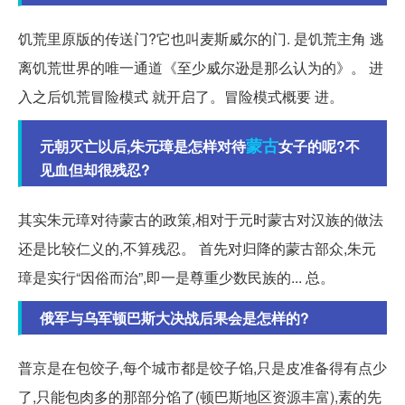
饥荒里原版的传送门?它也叫麦斯威尔的门. 是饥荒主角 逃
离饥荒世界的唯一通道《至少威尔逊是那么认为的》。 进
入之后饥荒冒险模式 就开启了。冒险模式概要 进。
蒙古
元朝灭亡以后,朱元璋是怎样对待
女子的呢?不
见血但却很残忍?
其实朱元璋对待蒙古的政策,相对于元时蒙古对汉族的做法
还是比较仁义的,不算残忍。 首先对归降的蒙古部众,朱元
璋是实行“因俗而治”,即一是尊重少数民族的... 总。
俄军与乌军顿巴斯大决战后果会是怎样的?
普京是在包饺子,每个城市都是饺子馅,只是皮准备得有点少
了,只能包肉多的那部分馅了(顿巴斯地区资源丰富),素的先