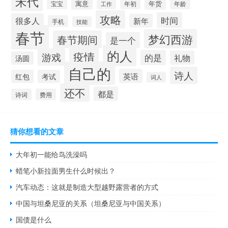
宋代
寓意
年货
宝宝
年初
年龄
工作
攻略
时间
很多人
新年
手机
技能
春节
梦幻西游
春节期间
是一个
的人
疫情
游戏
的是
礼物
汤圆
自己的
诗人
英语
红包
考试
词人
还不
都是
诗词
费用
猜你想看的文章
大年初一能给鸟洗澡吗
蜡笔小新拉面男生什么时候出？
汽车动态：这就是制造大型越野露营者的方式
中国与坦桑尼亚的关系（坦桑尼亚与中国关系）
国债是什么