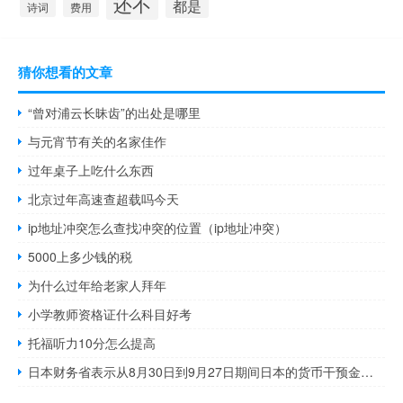
还不
都是
诗词
费用
猜你想看的文章
“曾对浦云长昧齿”的出处是哪里
与元宵节有关的名家佳作
过年桌子上吃什么东西
北京过年高速查超载吗今天
ip地址冲突怎么查找冲突的位置（ip地址冲突）
5000上多少钱的税
为什么过年给老家人拜年
小学教师资格证什么科目好考
托福听力10分怎么提高
日本财务省表示从8月30日到9月27日期间日本的货币干预金额为0日元