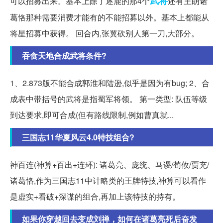
武将
可以招募出来。基本上除了逐鹿的那4个
还有王朗诸
葛恪那种需要消费才能有的不能招募以外。基本上都能从
将星招募中获得。 回合内,张翼砍别人第一刀,大部分。
吞食天地合成武将条件?
1、2.873版不能合成郭淮和陆逊,似乎是因为有bug; 2、合
成表中带括号的武将是指蜀军将领。 第一类型: 队伍等级
到达要求,即可合成(但有路线限制,例如曹真就...
三国志11华夏风云4.0特技组合?
神百连(神算+百出+连环): 诸葛亮、庞统、马谡/荀攸/贾充/
诸葛恪,作为三国志11中计略类的王牌特技,神算可以看作
是虚实+看破+深谋的组合,再加上该特技的持有。
如果你穿越回去变成刘禅，如何在诸葛亮死后奋发