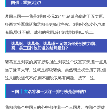
图强，重振大汉?
梦回三国——我是刘禅! 公元234年,诸葛亮病逝于五丈原,
征西大将军魏延和丞相长史杨仪争权。刘禅心急攻心,气血
充脑,昏迷不醒。成都的秋雨,冷! 穿越到刘禅... 第二。
诸葛诞、诸葛亮、诸葛瑾三兄弟为何分别效力魏、
蜀、吴三国?他们谁的结局最好?
诸葛玄是刘表的属官,所以通过刘表这个汉室宗亲,差一点儿
当了豫章太守。这就是郡级诸侯。虽然朝堂权贵挡了路,但
这只能说运气不好,而不能说攻略有问题。接下... 这。
十大
三国
名将和十大谋士排行榜是怎样的?
我相信每个中国人的心中都住着一个三国梦。在那个群雄