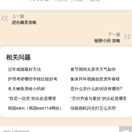
上一篇
进化幽灵攻略
下一篇
秘密小径 攻略
相关问题
过年戒烟最好方法
春节期间太原市天气如何
护理考研哪些学校比较好考
集体拜年视频创意虎年春联
冬天鲫鱼用啥小药材
恶什么菲什么的词语有哪些?
“宣尼一此凭”的出处是哪里
“尽付穷途与素丝”的出处是哪里
韩国e&m（韩国eee114网站）
佳能相机闪光灯怎么关闭