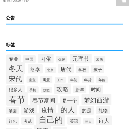
☚
公告
标签
元宵节
习俗
专业
中国
保暖
农历
冬天
唐代
冬季
孩子
学校
北京
宋代
寓意
年货
宝宝
年初
年龄
工作
攻略
时间
很多人
新年
手机
技能
春节
梦幻西游
春节期间
是一个
的人
疫情
游戏
的是
礼物
汤圆
自己的
诗人
英语
红包
考试
词人