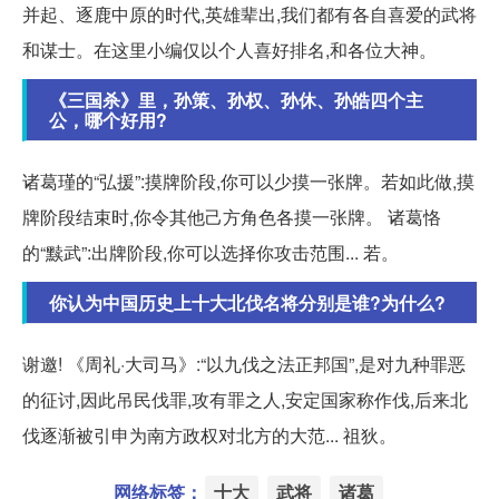
并起、逐鹿中原的时代,英雄辈出,我们都有各自喜爱的武将
和谋士。在这里小编仅以个人喜好排名,和各位大神。
《三国杀》里，孙策、孙权、孙休、孙皓四个主
公，哪个好用?
诸葛瑾的“弘援”:摸牌阶段,你可以少摸一张牌。若如此做,摸
牌阶段结束时,你令其他己方角色各摸一张牌。 诸葛恪
的“黩武”:出牌阶段,你可以选择你攻击范围... 若。
你认为中国历史上十大北伐名将分别是谁?为什么?
谢邀! 《周礼·大司马》:“以九伐之法正邦国”,是对九种罪恶
的征讨,因此吊民伐罪,攻有罪之人,安定国家称作伐,后来北
伐逐渐被引申为南方政权对北方的大范... 祖狄。
网络标签：
十大
武将
诸葛