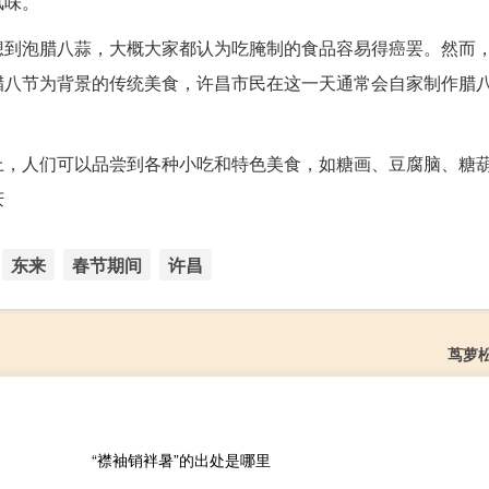
风味。
想到泡腊八蒜，大概大家都认为吃腌制的食品容易得癌罢。然而
腊八节为背景的传统美食，许昌市民在这一天通常会自家制作腊
上，人们可以品尝到各种小吃和特色美食，如糖画、豆腐脑、糖
庆
东来
春节期间
许昌
茑萝
“襟袖销袢暑”的出处是哪里