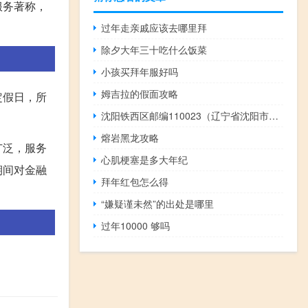
服务著称，
过年走亲戚应该去哪里拜
除夕大年三十吃什么饭菜
小孩买拜年服好吗
姆吉拉的假面攻略
定假日，所
沈阳铁西区邮编110023（辽宁省沈阳市铁西区邮编）
熔岩黑龙攻略
广泛，服务
心肌梗塞是多大年纪
期间对金融
拜年红包怎么得
“嫌疑谨未然”的出处是哪里
过年10000 够吗