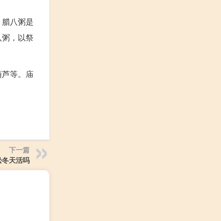
，腊八粥是
八粥，以祭
葫芦等。庙
下一篇
松冬天活吗