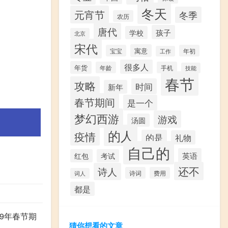
冬天
元宵节
冬季
农历
唐代
孩子
学校
北京
宋代
寓意
宝宝
年初
工作
很多人
年货
年龄
手机
技能
春节
攻略
时间
新年
春节期间
是一个
梦幻西游
游戏
汤圆
的人
疫情
的是
礼物
自己的
英语
红包
考试
还不
诗人
诗词
费用
词人
都是
9年春节期
猜你想看的文章