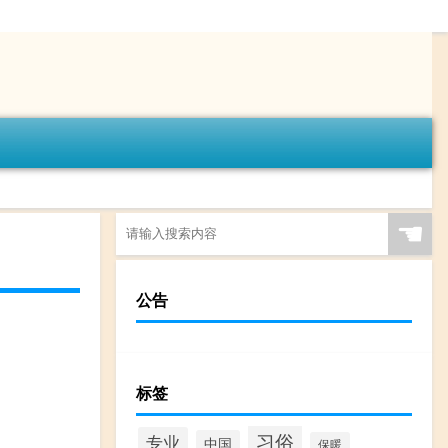
☚
公告
标签
习俗
专业
中国
保暖