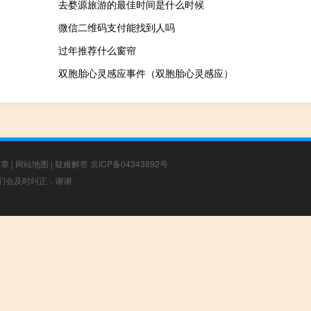
去婺源旅游的最佳时间是什么时候
微信二维码支付能找到人吗
过年推荐什么窗帘
双胞胎心灵感应事件（双胞胎心灵感应）
文章
|
网站地图
|
疑难解答
京ICP备04343892号
，我们会及时纠正，谢谢