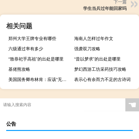
下一篇
学生当兵过年能回家吗
相关问题
郑州大学王牌专业有哪些
海南人怎样过年作文
六级通过率有多少
强袭双刀攻略
“致恭祀乎高祖”的出处是哪里
“昔以梦求”的出处是哪里
基佬熊攻略
梦幻西游工坊采药技巧攻略
美国国务卿布林肯：应该“无条件释放”人质
表示心有余而力不足的古诗词
☚
公告