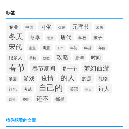
标签
元宵节
习俗
专业
中国
保暖
农历
冬天
唐代
冬季
孩子
学校
北京
宋代
寓意
年货
宝宝
年初
年龄
工作
攻略
时间
很多人
新年
手机
技能
春节
梦幻西游
春节期间
是一个
的人
疫情
游戏
的是
礼物
汤圆
自己的
诗人
英语
红包
考试
词人
还不
都是
诗词
费用
猜你想看的文章