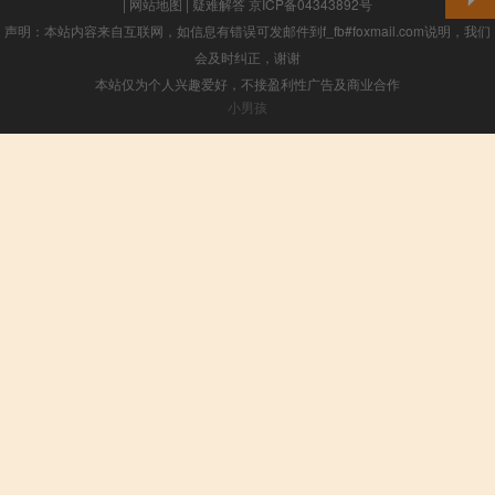
|
网站地图
|
疑难解答
京ICP备04343892号
声明：本站内容来自互联网，如信息有错误可发邮件到f_fb#foxmail.com说明，我们
会及时纠正，谢谢
本站仅为个人兴趣爱好，不接盈利性广告及商业合作
小男孩