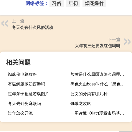
网络标签：
习俗
年初
烟花爆竹
上一篇
冬天会有什么风俗活动
下一篇
大年初三还要发红包吗吗
相关问题
蜘蛛侠电路攻略
脸黄是什么原因该怎么调理呢（脸黄是什么原因该怎么调理）
有破解版梦幻西游吗
黑色火山boss叫什么（黑色火山boss）
过年亲子创意游戏图片
公文的分类有哪几种
冬天去针灸麻烦吗
饥饿龙攻略
过年怎么开流
一图读懂《电力现货市场基本规则（试行）》（国家发改委）