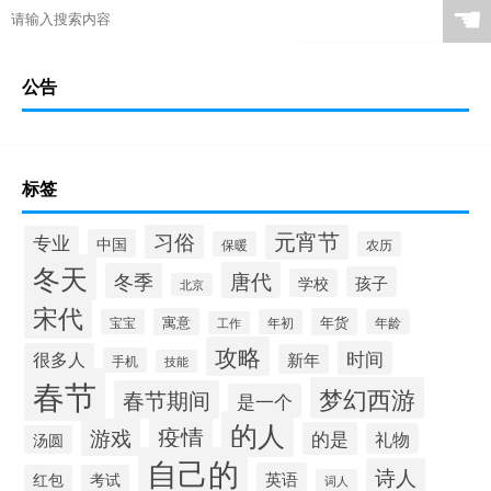
☚
公告
标签
元宵节
习俗
专业
中国
保暖
农历
冬天
唐代
冬季
孩子
学校
北京
宋代
寓意
年货
宝宝
年初
年龄
工作
攻略
时间
很多人
新年
手机
技能
春节
梦幻西游
春节期间
是一个
的人
疫情
游戏
的是
礼物
汤圆
自己的
诗人
英语
红包
考试
词人